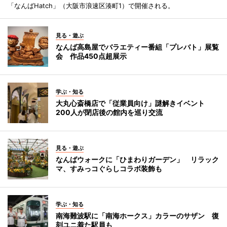
「なんばHatch」（大阪市浪速区湊町1）で開催される。
見る・遊ぶ
なんば高島屋でバラエティー番組「プレバト」展覧
会 作品450点超展示
学ぶ・知る
大丸心斎橋店で「従業員向け」謎解きイベント
200人が閉店後の館内を巡り交流
見る・遊ぶ
なんばウォークに「ひまわりガーデン」 リラック
マ、すみっコぐらしコラボ装飾も
学ぶ・知る
南海難波駅に「南海ホークス」カラーのサザン 復
刻ユニ着た駅員も