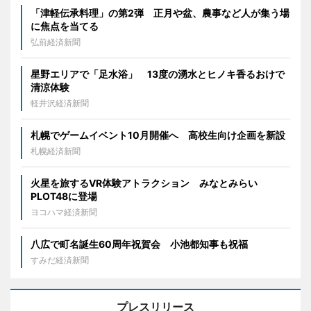
「津軽伝承料理」の第2弾 正月や盆、農事など人が集う場
に焦点を当てる
弘前経済新聞
星野エリアで「足水浴」 13度の湧水とヒノキ香るおけで
清涼体験
軽井沢経済新聞
札幌でゲームイベント10月開催へ 高校生向け企画を新設
札幌経済新聞
火星を旅するVR体験アトラクション みなとみらい
PLOT48に登場
ヨコハマ経済新聞
八広で町名誕生60周年祝賀会 小池都知事も祝福
すみだ経済新聞
プレスリリース