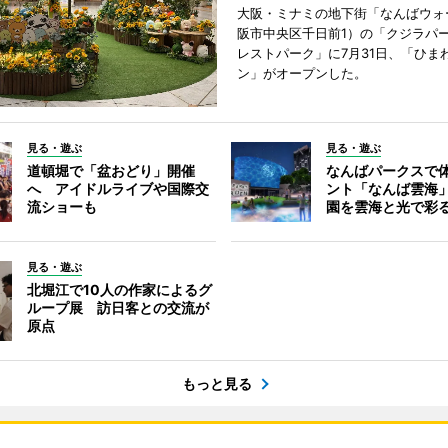
大阪・ミナミの地下街「なんばウォ
阪市中央区千日前1）の「クジラパ
レストパーク」に7月31日、「ひま
ン」がオープンした。
見る・遊ぶ
見る・遊ぶ
道頓堀で「盆おどり」開催
なんばパークスで
へ アイドルライブや国際交
ント「なんば雲海
流ショーも
園を雲海と光で彩
見る・遊ぶ
北堀江で10人の作家によるグ
ループ展 訪日客との交流が
原点
もっと見る