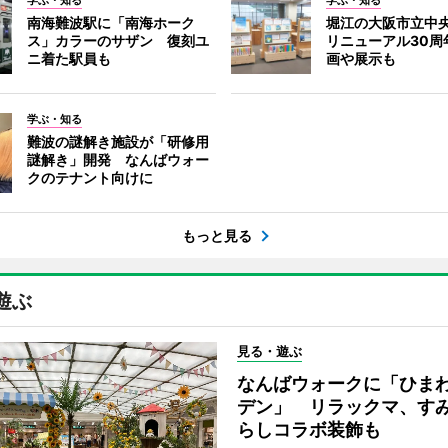
学ぶ・知る
学ぶ・知る
南海難波駅に「南海ホーク
堀江の大阪市立中
ス」カラーのサザン 復刻ユ
リニューアル30周
ニ着た駅員も
画や展示も
学ぶ・知る
難波の謎解き施設が「研修用
謎解き」開発 なんばウォー
クのテナント向けに
もっと見る
遊ぶ
見る・遊ぶ
なんばウォークに「ひま
デン」 リラックマ、す
らしコラボ装飾も