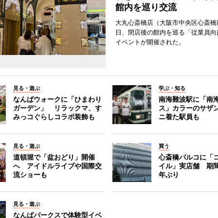
館内を巡り交流
大丸心斎橋店（大阪市中央区心斎橋筋
日、閉店後の館内を巡る「従業員向
イベントが開催された。
見る・遊ぶ
学ぶ・知る
なんばウォークに「ひまわり
南海難波駅に「南
ガーデン」 リラックマ、す
ス」カラーのサザ
みっコぐらしコラボ装飾も
ニ着た駅員も
見る・遊ぶ
買う
道頓堀で「盆おどり」開催
心斎橋パルコに「
へ アイドルライブや国際交
イル」実店舗 期間
流ショーも
年ぶり
見る・遊ぶ
なんばパークスで体験型イベ