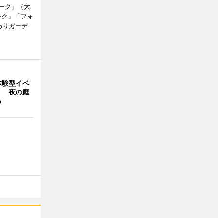
ーク」（大
ーク」「フォ
わりガーデ
体験型イベ
」 夜の庭
る