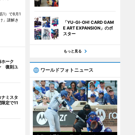
1）で8月1
け」謎解き
「YU-GI-OH! CARD GAM
E ART EXPANSION」のポ
スター
もっと見る
海ホーク
ン 復刻ユ
ワールドフォトニュース
コナミスタ
限定で11