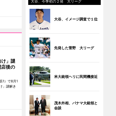
大谷、今季初の２発 大リーグ
大谷、イメージ調査で１位
先発した菅野 大リーグ
向け」謎
閉店後の
米大統領ヘリに民間機接近
1）で8月1
け」謎解き
茂木外相、パナマ大統領と
会談