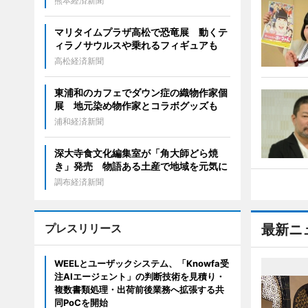
熊本経済新聞
マリタイムプラザ高松で恐竜展 動くテ
ィラノサウルスや乗れるフィギュアも
高松経済新聞
東浦和のカフェでダウン症の織物作家個
展 地元染め物作家とコラボグッズも
浦和経済新聞
深大寺食文化編集室が「角大師どら焼
き」発売 物語ある土産で地域を元気に
調布経済新聞
プレスリリース
最新ニ
WEELとユーザックシステム、「Knowfa受
注AIエージェント」の判断技術を見積り・
複数書類処理・出荷前後業務へ拡張する共
同PoCを開始