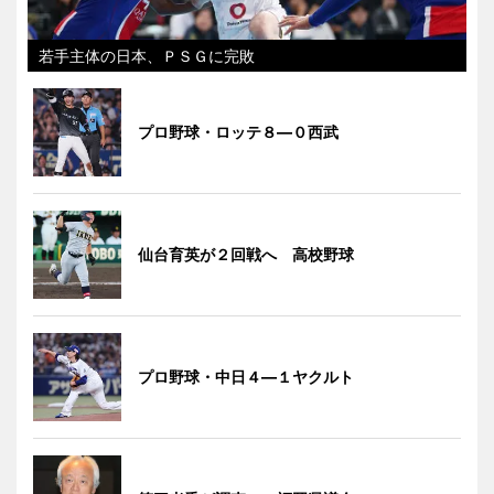
若手主体の日本、ＰＳＧに完敗
プロ野球・ロッテ８―０西武
仙台育英が２回戦へ 高校野球
プロ野球・中日４―１ヤクルト