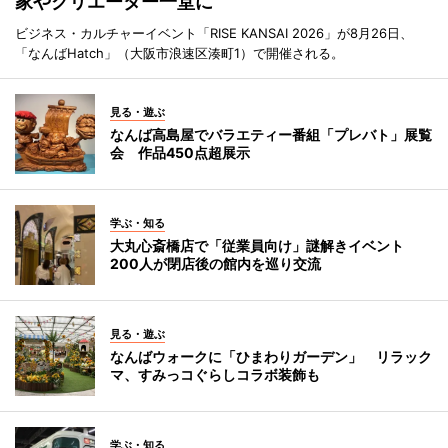
家やクリエーター一堂に
ビジネス・カルチャーイベント「RISE KANSAI 2026」が8月26日、
「なんばHatch」（大阪市浪速区湊町1）で開催される。
見る・遊ぶ
なんば高島屋でバラエティー番組「プレバト」展覧
会 作品450点超展示
学ぶ・知る
大丸心斎橋店で「従業員向け」謎解きイベント
200人が閉店後の館内を巡り交流
見る・遊ぶ
なんばウォークに「ひまわりガーデン」 リラック
マ、すみっコぐらしコラボ装飾も
学ぶ・知る