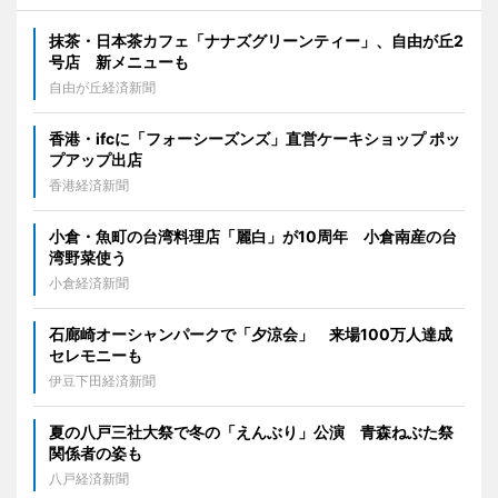
抹茶・日本茶カフェ「ナナズグリーンティー」、自由が丘2
号店 新メニューも
自由が丘経済新聞
香港・ifcに「フォーシーズンズ」直営ケーキショップ ポッ
プアップ出店
香港経済新聞
小倉・魚町の台湾料理店「麗白」が10周年 小倉南産の台
湾野菜使う
小倉経済新聞
石廊崎オーシャンパークで「夕涼会」 来場100万人達成
セレモニーも
伊豆下田経済新聞
夏の八戸三社大祭で冬の「えんぶり」公演 青森ねぶた祭
関係者の姿も
八戸経済新聞