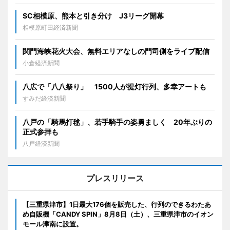
SC相模原、熊本と引き分け J3リーグ開幕
相模原町田経済新聞
関門海峡花火大会、無料エリアなしの門司側をライブ配信
小倉経済新聞
八広で「八八祭り」 1500人が提灯行列、多幸アートも
すみだ経済新聞
八戸の「騎馬打毬」、若手騎手の姿勇ましく 20年ぶりの
正式参拝も
八戸経済新聞
プレスリリース
【三重県津市】1日最大176個を販売した、行列のできるわたあ
め自販機「CANDY SPIN」8月8日（土）、三重県津市のイオン
モール津南に設置。