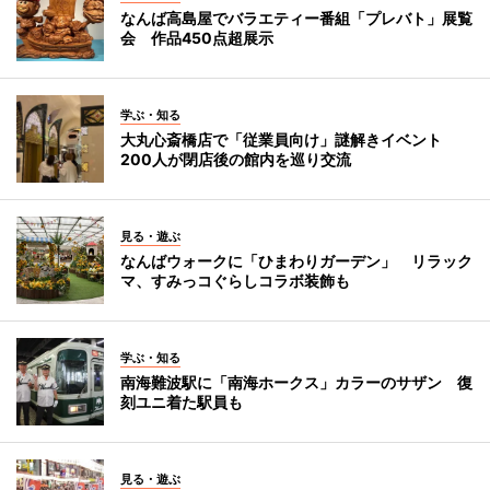
なんば高島屋でバラエティー番組「プレバト」展覧
会 作品450点超展示
学ぶ・知る
大丸心斎橋店で「従業員向け」謎解きイベント
200人が閉店後の館内を巡り交流
見る・遊ぶ
なんばウォークに「ひまわりガーデン」 リラック
マ、すみっコぐらしコラボ装飾も
学ぶ・知る
南海難波駅に「南海ホークス」カラーのサザン 復
刻ユニ着た駅員も
見る・遊ぶ