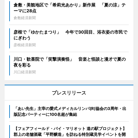
倉敷・美観地区で「希莉光あかり」新作展 「夏の涼」テ
ーマに28点
倉敷経済新聞
彦根で「ゆかたまつり」 今年で30回目、浴衣姿の市民で
にぎわう
彦根経済新聞
川口・歓喜院で「笑撃演奏怪」 音楽と怪談と漫才で夏の
夜を彩る
川口経済新聞
プレスリリース
「あい先生」主宰の愛式メディカルリンパ(R)協会の3周年・出
版記念パーティーに100名超が集結
【フェアフィールド・バイ・マリオット 道の駅プロジェクト】
郡上の老舗酒蔵「平野醸造」を訪ねる特別蔵見学イベントを開