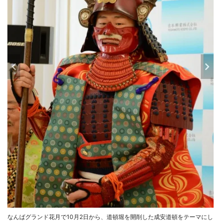
なんばグランド花月で10月2日から、道頓堀を開削した成安道頓をテーマにし