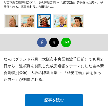
た吉本新喜劇特別公演「大坂の陣新喜劇 ～『成安道頓』夢を掘った男～」が
開催される。真田幸村役の吉田裕さん。
なんばグランド花月（大阪市中央区難波千日前）で10月2
日から、道頓堀を開削した成安道頓をテーマにした吉本新
喜劇特別公演「大坂の陣新喜劇 ～『成安道頓』夢を掘っ
た男～」が開催される。
記事を読む