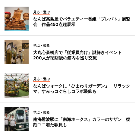
見る・遊ぶ
なんば高島屋でバラエティー番組「プレバト」展覧
会 作品450点超展示
学ぶ・知る
大丸心斎橋店で「従業員向け」謎解きイベント
200人が閉店後の館内を巡り交流
見る・遊ぶ
なんばウォークに「ひまわりガーデン」 リラック
マ、すみっコぐらしコラボ装飾も
学ぶ・知る
南海難波駅に「南海ホークス」カラーのサザン 復
刻ユニ着た駅員も