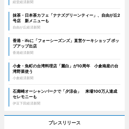
経堂経済新聞
抹茶・日本茶カフェ「ナナズグリーンティー」、自由が丘2
号店 新メニューも
自由が丘経済新聞
香港・ifcに「フォーシーズンズ」直営ケーキショップ ポッ
プアップ出店
香港経済新聞
小倉・魚町の台湾料理店「麗白」が10周年 小倉南産の台
湾野菜使う
小倉経済新聞
石廊崎オーシャンパークで「夕涼会」 来場100万人達成
セレモニーも
伊豆下田経済新聞
プレスリリース