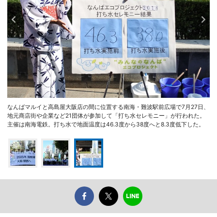
なんばマルイと高島屋大阪店の間に位置する南海・難波駅前広場で7月27日、
地元商店街や企業など21団体が参加して「打ち水セレモニー」が行われた。
主催は南海電鉄。打ち水で地面温度は46.3度から38度へと8.3度低下した。