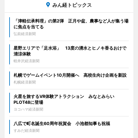
みん経トピックス
「津軽伝承料理」の第2弾 正月や盆、農事など人が集う場
に焦点を当てる
弘前経済新聞
星野エリアで「足水浴」 13度の湧水とヒノキ香るおけで
清涼体験
軽井沢経済新聞
札幌でゲームイベント10月開催へ 高校生向け企画を新設
札幌経済新聞
火星を旅するVR体験アトラクション みなとみらい
PLOT48に登場
ヨコハマ経済新聞
八広で町名誕生60周年祝賀会 小池都知事も祝福
すみだ経済新聞