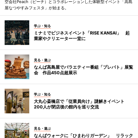
空会社Peach（ピーチ）とコラボレーションした体験型イベント「高島
屋なつやすみフェスタ」が始まる。
学ぶ・知る
ミナミでビジネスイベント「RISE KANSAI」 起
業家やクリエーター一堂に
見る・遊ぶ
なんば高島屋でバラエティー番組「プレバト」展覧
会 作品450点超展示
学ぶ・知る
大丸心斎橋店で「従業員向け」謎解きイベント
200人が閉店後の館内を巡り交流
見る・遊ぶ
なんばウォークに「ひまわりガーデン」 リラック