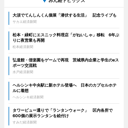
みん経トピックス
大須でてんしんくん個展「潜伏する生活」 記念ライブも
サカエ経済新聞
松本・緑町にエスニック料理店「がねいしゃ」移転 6年ぶ
りに夜営業も再開
松本経済新聞
弘道館・偕楽園をゲームで再現 茨城県内企業と学生のeス
ポーツ交流戦
水戸経済新聞
ヘルシンキ中央駅に新ホテル登場へ 日本のカプセルホテ
ルに着想
ヘルシンキ経済新聞
タワービュー通りで「ランタンウォーク」 区内各所で
600個の展示ランタンを絵付け
すみだ経済新聞