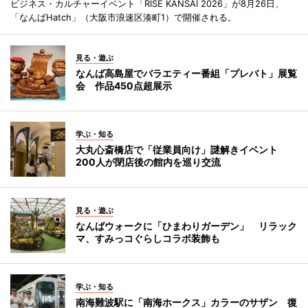
ビジネス・カルチャーイベント「RISE KANSAI 2026」が8月26日、
「なんばHatch」（大阪市浪速区湊町1）で開催される。
見る・遊ぶ
なんば高島屋でバラエティー番組「プレバト」展覧
会 作品450点超展示
学ぶ・知る
大丸心斎橋店で「従業員向け」謎解きイベント
200人が閉店後の館内を巡り交流
見る・遊ぶ
なんばウォークに「ひまわりガーデン」 リラック
マ、すみっコぐらしコラボ装飾も
学ぶ・知る
南海難波駅に「南海ホークス」カラーのサザン 復