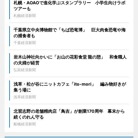
札幌・AOAOで進化学ぶスタンプラリー 小学生向けラボ
ツアーも
札幌経済新聞
千葉県立中央博物館で「ちば恐竜博」 巨大肉食恐竜や海
の捕食者も
千葉経済新聞
岩木山神社向かいに「お山の花彩食堂 龍の憩」 和食職人
の夫婦が経営
弘前経済新聞
浅草・松が谷にニットカフェ「ito-mori」 編み物好きが
集う場に
浅草経済新聞
北習志野の老舗精肉店「鳥吉」が創業170周年 幕末から
続くのれん守る
船橋経済新聞