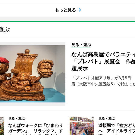
もっと見る
遊ぶ
見る・遊ぶ
なんば高島屋でバラエテ
「プレバト」展覧会 作品
超展示
「プレバト才能アリ展」が8月5日
店（大阪市中央区難波5）で始まっ
見る・遊ぶ
見る・遊ぶ
なんばウォークに「ひまわり
道頓堀で「盆おど
ガーデン」 リラックマ、す
へ アイドルライ