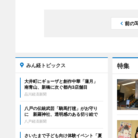
前の
みん経トピックス
特集
大井町にギョーザと創作中華「蓮月」
南青山、新橋に次ぐ都内3店舗目
品川経済新聞
八戸の伝統武芸「騎馬打毬」がお守り
に 新羅神社、透明感のある切り絵で
八戸経済新聞
さいたまで子ども向け体験イベント「夏