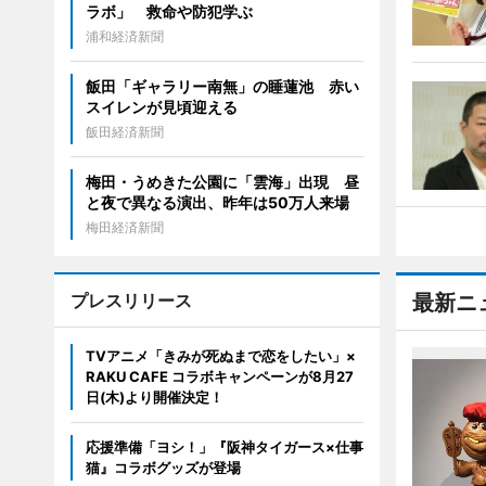
ラボ」 救命や防犯学ぶ
浦和経済新聞
飯田「ギャラリー南無」の睡蓮池 赤い
スイレンが見頃迎える
飯田経済新聞
梅田・うめきた公園に「雲海」出現 昼
と夜で異なる演出、昨年は50万人来場
梅田経済新聞
プレスリリース
最新ニ
TVアニメ「きみが死ぬまで恋をしたい」×
RAKU CAFE コラボキャンペーンが8月27
日(木)より開催決定！
応援準備「ヨシ！」『阪神タイガース×仕事
猫』コラボグッズが登場