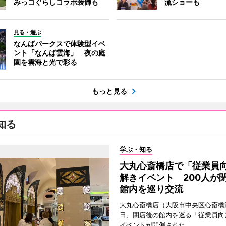
みっコぐらしコラボ装飾も
流ショーも
見る・遊ぶ
なんばパークスで体験型イベ
ント「なんば雲海」 夜の庭
園を雲海と光で彩る
もっと見る
知る
学ぶ・知る
大丸心斎橋店で「従業員
解きイベント 200人が
館内を巡り交流
大丸心斎橋店（大阪市中央区心斎橋筋
日、閉店後の館内を巡る「従業員向
イベントが開催された。