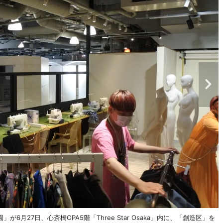
月27日、心斎橋OPA5階「Three Star Osaka」内に、「創造区」を