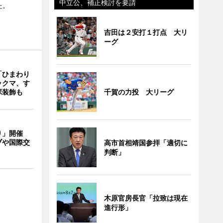
中立公、補正検討を要請
た。
吉田は２安打１打点 大リ
ーグ
「ひまわり
ックマ、す
ボ装飾も
千賀の力投 大リーグ
り」開催
ブや国際交
高市首相靖国参拝「適切に
判断」
木原官房長官「拉致は現在
進行形」