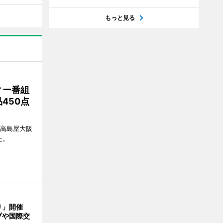
もっと見る
ィー番組
450点
、高島屋大阪
た。
り」開催
ブや国際交