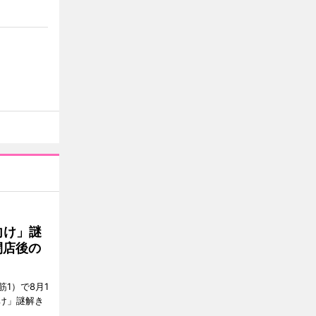
向け」謎
閉店後の
1）で8月1
け」謎解き