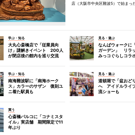
店（大阪市中央区難波5）で始まっ
学ぶ・知る
見る・遊ぶ
大丸心斎橋店で「従業員向
なんばウォークに
け」謎解きイベント 200人
ガーデン」 リラ
が閉店後の館内を巡り交流
みっコぐらしコラ
学ぶ・知る
見る・遊ぶ
南海難波駅に「南海ホーク
道頓堀で「盆おど
ス」カラーのサザン 復刻ユ
へ アイドルライ
ニ着た駅員も
流ショーも
買う
心斎橋パルコに「コナミスタ
イル」実店舗 期間限定で11
年ぶり