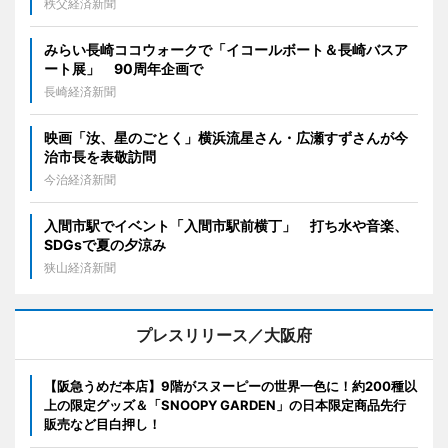
秩父経済新聞
みらい長崎ココウォークで「イコールボート＆長崎バスア
ート展」 90周年企画で
長崎経済新聞
映画「汝、星のごとく」横浜流星さん・広瀬すずさんが今
治市長を表敬訪問
今治経済新聞
入間市駅でイベント「入間市駅前横丁」 打ち水や音楽、
SDGsで夏の夕涼み
狭山経済新聞
プレスリリース／大阪府
【阪急うめだ本店】9階がスヌーピーの世界一色に！約200種以
上の限定グッズ＆「SNOOPY GARDEN」の日本限定商品先行
販売など目白押し！