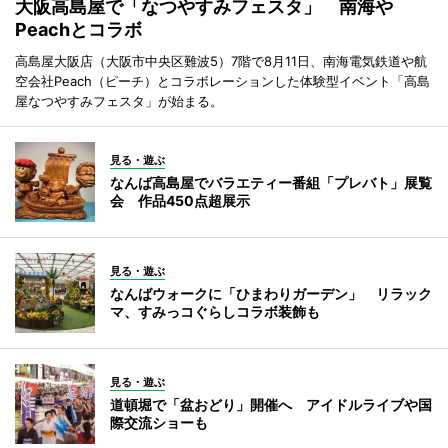
大阪高島屋で「なつやすみフェスタ」 南海や
Peachとコラボ
高島屋大阪店（大阪市中央区難波5）7階で8月11日、南海電気鉄道や航
空会社Peach（ピーチ）とコラボレーションした体験型イベント「高島
屋なつやすみフェスタ」が始まる。
見る・遊ぶ
なんば高島屋でバラエティー番組「プレバト」展覧
会 作品450点超展示
見る・遊ぶ
なんばウォークに「ひまわりガーデン」 リラック
マ、すみっコぐらしコラボ装飾も
見る・遊ぶ
道頓堀で「盆おどり」開催へ アイドルライブや国
際交流ショーも