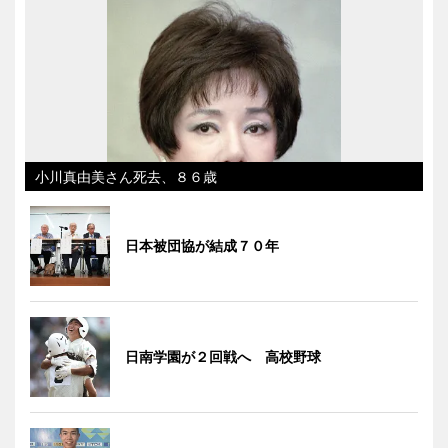
小川真由美さん死去、８６歳
日本被団協が結成７０年
日南学園が２回戦へ 高校野球