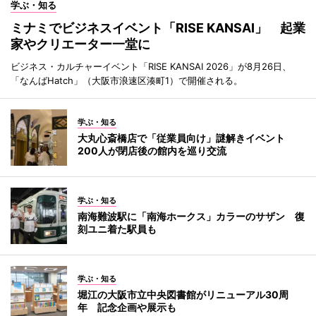
学ぶ・知る
ミナミでビジネスイベント「RISE KANSAI」 起業
家やクリエーター一堂に
ビジネス・カルチャーイベント「RISE KANSAI 2026」が8月26日、
「なんばHatch」（大阪市浪速区湊町1）で開催される。
学ぶ・知る
大丸心斎橋店で「従業員向け」謎解きイベント
200人が閉店後の館内を巡り交流
学ぶ・知る
南海難波駅に「南海ホークス」カラーのサザン 復
刻ユニ着た駅員も
学ぶ・知る
堀江の大阪市立中央図書館がリニューアル30周
年 記念企画や展示も