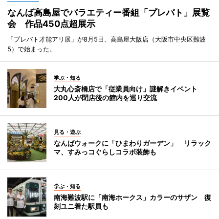
なんば高島屋でバラエティー番組「プレバト」展覧
会 作品450点超展示
「プレバト才能アリ展」が8月5日、高島屋大阪店（大阪市中央区難波
5）で始まった。
学ぶ・知る
大丸心斎橋店で「従業員向け」謎解きイベント
200人が閉店後の館内を巡り交流
見る・遊ぶ
なんばウォークに「ひまわりガーデン」 リラック
マ、すみっコぐらしコラボ装飾も
学ぶ・知る
南海難波駅に「南海ホークス」カラーのサザン 復
刻ユニ着た駅員も