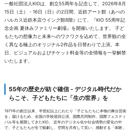
一般社団法人KIOは、創立55周年を記念して、2026年8月
15日（土）・16日（日）の2日間、近鉄アート館（あべの
ハルカス近鉄本店ウイング館8階）にて、『KIO 55周年記
念企画 夏休みファミリー劇場』を開催いたします。 子ど
もたちの想像力と未来へのワクワクを込めて、世界観の全
く異なる極上のオリジナル2作品を日替わりで上演。本
日、ビジュアルおよびチケット料金等の全情報を一挙解禁
いたします。
55年の歴史が紡ぐ確信 - デジタル時代だか
らこそ、子どもたちに「生の世界」を
1971年の創立以来、半世紀以上にわたり「子どもたちに本物の舞台芸術
を」届けるため、全国の学校巡回公演、国際共同制作、国際フェスティ
バル等を展開してきたKIO。 近年のデジタル化や社会情勢の変化の中
で、子どもたちが生で観劇し、空間を共有して笑い、感動する「体験」