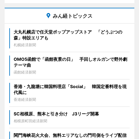
みん経トピックス
大丸札幌店で任天堂ポップアップストア 「どうぶつの
森」特設エリアも
札幌経済新聞
OMO5函館で「函館夜景の日」 手回しオルガンで野外劇
テーマ曲
函館経済新聞
香港・九龍塘に韓国料理店「Social」 韓国定番料理を現
代風に
香港経済新聞
SC相模原、熊本と引き分け J3リーグ開幕
相模原町田経済新聞
関門海峡花火大会、無料エリアなしの門司側をライブ配信