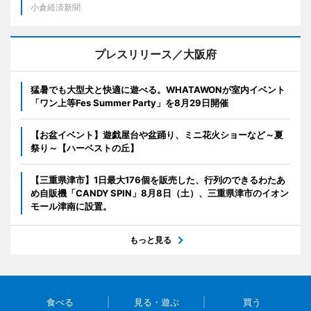
小倉経済新聞
プレスリリース／大阪府
猛暑でも大型犬と快適に遊べる。WHATAWONが室内イベント
「ワン上等Fes Summer Party」を8月29日開催
【お盆イベント】遊戯屋台や盆踊り、ミニ花火ショーなど～夏
祭り～【ハーベストの丘】
【三重県津市】1日最大176個を販売した、行列のできるわたあ
め自販機「CANDY SPIN」8月8日（土）、三重県津市のイオン
モール津南に設置。
もっと見る
食べる
見る・遊ぶ
買う