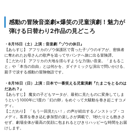
感動の冒険音楽劇×爆笑の児童演劇！魅力が
弾ける日替わり2作品の見どころ
・8月15日（土）上演：音楽劇『ゾウの休日』
【あらすじ】 アフリカのゾウ保護区で育った子ゾウのギアが、密猟者
に奪われたお母さんの歌声を追ってサバンナへ旅に出る冒険譚。
【こだわり】 アフリカの大地を揺らすような力強い音楽。「まもるこ
と」や「本当の自由」とは何かを、ダイナミックな演出で問いかける、
親子で涙する感動の冒険物語です。
・8月16日（日）上演：日本で一番笑える児童演劇『たまごをとるのは
だあれ？』
【あらすじ】 魔女の子どもマータが、最初に見たものに変身してしま
うという1000年に1度の「幻の卵」をめぐって大騒動を巻き起こすコメ
ディ。
【こだわり】 「もう一回見たい！」の声が続出するノンストップ・コ
メディ。客席を巻き込む参加型の楽しさが満載で、1秒たりとも飽きさ
せず、劇場全体が最高の笑顔に包まれるとびきりハッピーな時間をお届
けします。