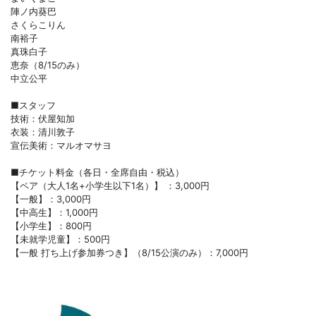
陣ノ内葵巴
さくらこりん
南裕子
真珠白子
恵奈（8/15のみ）
中立公平
■スタッフ
技術：伏屋知加
衣装：清川敦子
宣伝美術：マルオマサヨ
■チケット料金（各日・全席自由・税込）
【ペア（大人1名+小学生以下1名）】 ：3,000円
【一般】：3,000円
【中高生】：1,000円
【小学生】：800円
【未就学児童】：500円
【一般 打ち上げ参加券つき】（8/15公演のみ）：7,000円