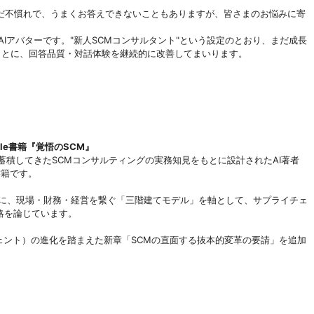
だ不慣れで、うまくお答えできないこともありますが、皆さまのお悩みに寄
Iアバターです。"新人SCMコンサルタント"という設定のとおり、まだ成長
もとに、回答品質・対話体験を継続的に改善してまいります。
dle書籍『覚悟のSCM』
蓄積してきたSCMコンサルティングの実務知見をもとに設計されたAI著者
e書籍です。
題に、現場・財務・経営を繋ぐ「三階建てモデル」を軸として、サプライチェ
略を論じています。
エージェント）の進化を踏まえた新章「SCMの直面する抜本的変革の要請」を追加