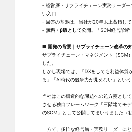
- 経営層・サプライチェーン実務リーダー
い入口
- 回答の基盤は、当社が20年以上蓄積し
-
無料・β版として公開
。「SCM経営診断
■ 開発の背景｜サプライチェーン改革の
サプライチェーン・マネジメント（SCM
した。
しかし現場では、「DXをしても利益体質
る」「AI時代の競争力が見えない」とい
当社はこの構造的な課題への処方箋として、
させる独自フレームワーク「三階建てモデル」
のSCM』として公開してまいりました（初版
一方で、多忙な経営層・実務リーダーにと