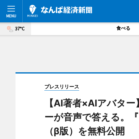
食べる
37°C
プレスリリース
【AI著者×AIアバタ
ーが音声で答える。『
（β版）を無料公開