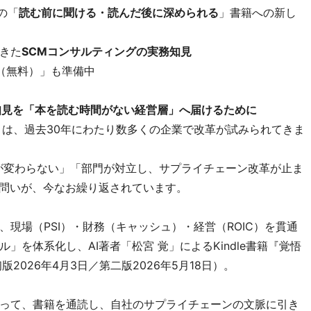
の「
読む前に聞ける・読んだ後に深められる
」書籍への新し
てきた
SCMコンサルティングの実務知見
（無料）」も準備中
知見を「本を読む時間がない経営層」へ届けるために
）は、過去30年にわたり数多くの企業で改革が試みられてきま
が変わらない」「部門が対立し、サプライチェーン改革が止ま
う問いが、今なお繰り返されています。
現場（PSI）・財務（キャッシュ）・経営（ROIC）を貫通
を体系化し、AI著者「松宮 覚」によるKindle書籍『覚悟
2026年4月3日／第二版2026年5月18日）。
って、書籍を通読し、自社のサプライチェーンの文脈に引き