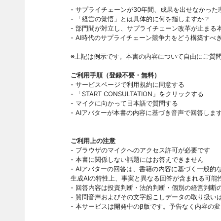
- サプライチェーンが30年間、成果を出せなかった
- 「経営の覚悟」とは具体的に何を指しますか？
- 部門間が対立し、サプライチェーン改革が止まる
- AI時代のサプライチェーン競争力をどう構築すべ
※上記は例示です。本書の内容について自由にご質
ご利用手順（登録不要・無料）
- サービスページで利用規約に同意する
- 「START CONSULTATION」をクリックする
- マイクに向かって日本語で質問する
- AIアバターが本書の内容に基づき音声で回答しま
ご利用上の注意
- ブラウザのマイクへのアクセス許可が必要です
- 本書に関係しない話題にはお答えできません
- AIアバターの回答は、書籍の内容に基づく一般
生成AIの特性上、事実と異なる回答が含まれる可能
- 回答内容は投資判断・法的判断・個別の経営判断
- 質問音声およびその文字起こしデータの取り扱い
- 本サービスは開発中のβ版です。予告なく内容の