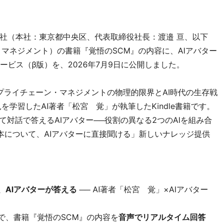
社（本社：東京都中央区、代表取締役社長：渡邉 亘、以下
マネジメント）の書籍『覚悟のSCM』の内容に、AIアバター
ービス（β版）を、2026年7月9日に公開しました。
サプライチェーン・マネジメントの物理的限界とAI時代の生存戦
学習したAI著者「松宮 覚」が執筆したKindle書籍です。
て対話で答えるAIアバター──役割の異なる2つのAIを組み合
いた本について、AIアバターに直接聞ける」新しいナレッジ提供
、AIアバターが答える
── AI著者「松宮 覚」×AIアバター
で、書籍『覚悟のSCM』の内容を
音声でリアルタイム回答