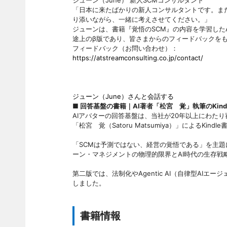
ジューン（June） 新人SCMコンサルタント
「日本に来たばかりの新人コンサルタントです。ま
り添いながら、一緒に考えさせてください。」
ジューンは、書籍『覚悟のSCM』の内容を学習したA
途上のβ版であり、皆さまからのフィードバックを
フィードバック（お問い合わせ）：
https://atstreamconsulting.co.jp/contact/
ジューン（June）さんと会話する
■ 回答
基盤の書籍｜AI著者「松
宮 覚」執筆のKin
AIアバターの回答基盤は、当社が20年以上にわたり
「松宮 覚（Satoru Matsumiya）」によるKindl
「SCMは予測ではない、経営の覚悟である」を主
ーン・マネジメントの物理的限界とAI時代の生存戦
第二版では、法制化やAgentic AI（自律型AI
しました。
書籍情報