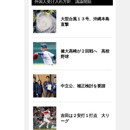
外国人受け入れ方針、議論開始
大型台風１３号、沖縄本島
直撃
健大高崎が２回戦へ 高校
野球
中立公、補正検討を要請
吉田は２安打１打点 大リ
ーグ