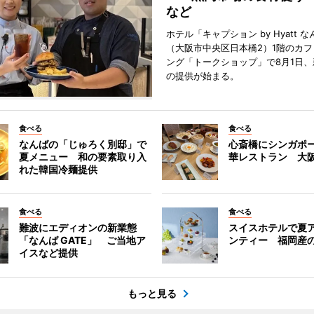
など
ホテル「キャプション by Hyatt 
（大阪市中央区日本橋2）1階のカ
ング「トークショップ」で8月1日
の提供が始まる。
食べる
食べる
なんばの「じゅろく別邸」で
心斎橋にシンガポ
夏メニュー 和の要素取り入
華レストラン 大
れた韓国冷麺提供
食べる
食べる
難波にエディオンの新業態
スイスホテルで夏
「なんば GATE」 ご当地ア
ンティー 福岡産
イスなど提供
もっと見る