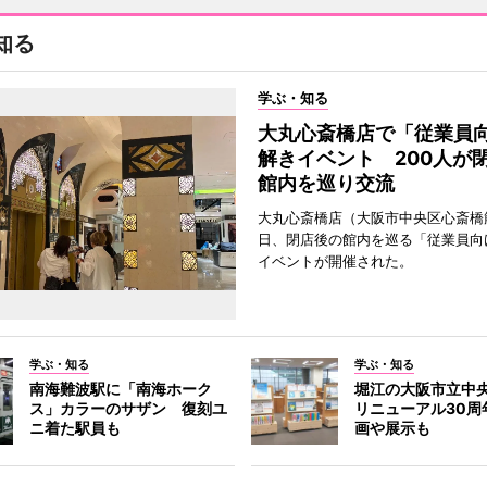
知る
学ぶ・知る
大丸心斎橋店で「従業員
解きイベント 200人が
館内を巡り交流
大丸心斎橋店（大阪市中央区心斎橋筋
日、閉店後の館内を巡る「従業員向
イベントが開催された。
学ぶ・知る
学ぶ・知る
南海難波駅に「南海ホーク
堀江の大阪市立中
ス」カラーのサザン 復刻ユ
リニューアル30周
ニ着た駅員も
画や展示も