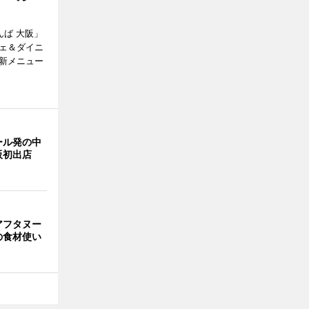
なんば 大阪」
フェ＆ダイニ
、新メニュー
ール発の中
阪初出店
アフタヌー
の食材使い