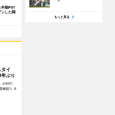
半期PV1
プンした関
もっと見る
スタイ
1年ぶり
E」が8月1
斎橋筋1）9