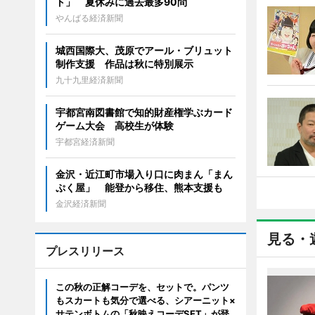
ト」 夏休みに過去最多90問
やんばる経済新聞
城西国際大、茂原でアール・ブリュット
制作支援 作品は秋に特別展示
九十九里経済新聞
宇都宮南図書館で知的財産権学ぶカード
ゲーム大会 高校生が体験
宇都宮経済新聞
金沢・近江町市場入り口に肉まん「まん
ぷく屋」 能登から移住、熊本支援も
金沢経済新聞
見る・
プレスリリース
この秋の正解コーデを、セットで。パンツ
もスカートも気分で選べる、シアーニット×
サテンボトムの「秋映えコーデSET」が登