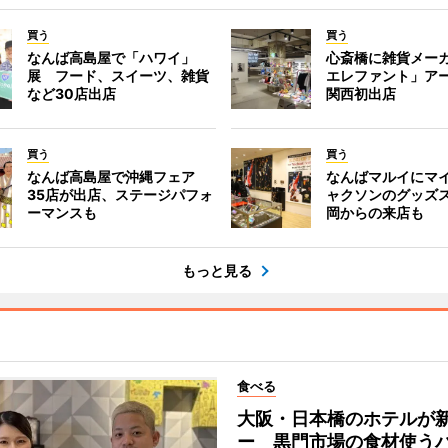
買う
買う
なんば高島屋で「ハワイ」
心斎橋に雑貨メー
展 フード、スイーツ、雑貨
エレファント」ア
など30店出店
関西初出店
買う
買う
なんば高島屋で沖縄フェア
なんばマルイにマ
35店が出店、ステージパフォ
ャクソンのグッズ
ーマンスも
岡からの来店も
もっと見る
食べる
大阪・日本橋のホテルが
ー 黒門市場の食材使う