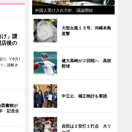
外国人受け入れ方針、議論開始
大型台風１３号、沖縄本島
直撃
向け」謎
閉店後の
1）で8月1
健大高崎が２回戦へ 高校
け」謎解き
野球
中立公、補正検討を要請
央図書館が
年 記念企
吉田は２安打１打点 大リ
ーグ