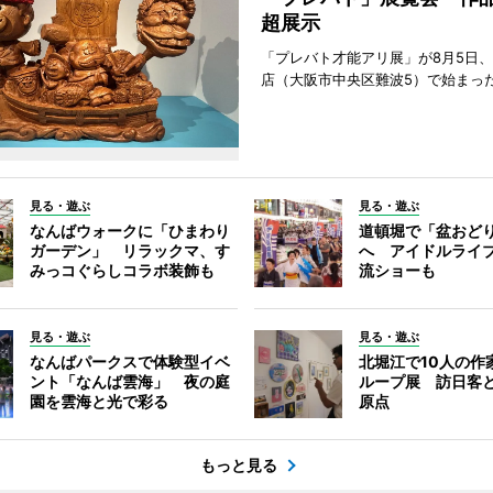
超展示
「プレバト才能アリ展」が8月5日
店（大阪市中央区難波5）で始まっ
見る・遊ぶ
見る・遊ぶ
なんばウォークに「ひまわり
道頓堀で「盆おど
ガーデン」 リラックマ、す
へ アイドルライ
みっコぐらしコラボ装飾も
流ショーも
見る・遊ぶ
見る・遊ぶ
なんばパークスで体験型イベ
北堀江で10人の作
ント「なんば雲海」 夜の庭
ループ展 訪日客
園を雲海と光で彩る
原点
もっと見る