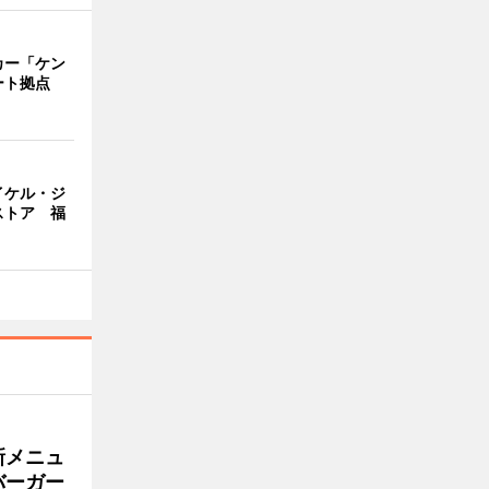
カー「ケン
ート拠点
イケル・ジ
ストア 福
新メニュ
バーガー