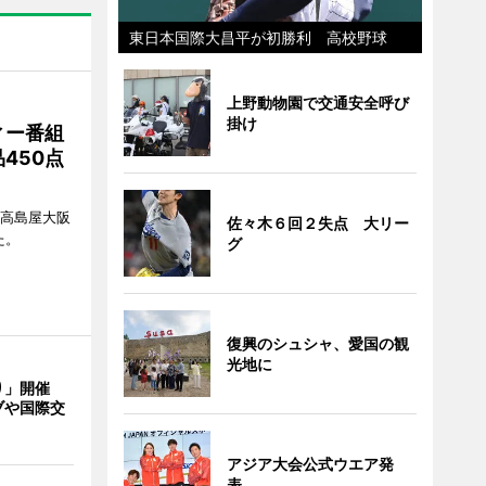
東日本国際大昌平が初勝利 高校野球
上野動物園で交通安全呼び
掛け
ィー番組
450点
、高島屋大阪
佐々木６回２失点 大リー
た。
グ
復興のシュシャ、愛国の観
光地に
り」開催
ブや国際交
アジア大会公式ウエア発
表