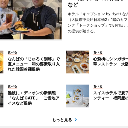
など
ホテル「キャプション by Hyatt 
（大阪市中央区日本橋2）1階のカ
ング「トークショップ」で8月1日
の提供が始まる。
食べる
食べる
なんばの「じゅろく別邸」で
心斎橋にシンガポ
夏メニュー 和の要素取り入
華レストラン 大
れた韓国冷麺提供
食べる
食べる
難波にエディオンの新業態
スイスホテルで夏
「なんば GATE」 ご当地ア
ンティー 福岡産
イスなど提供
もっと見る