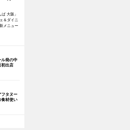
なんば 大阪」
フェ＆ダイニ
、新メニュー
ール発の中
阪初出店
アフタヌー
の食材使い