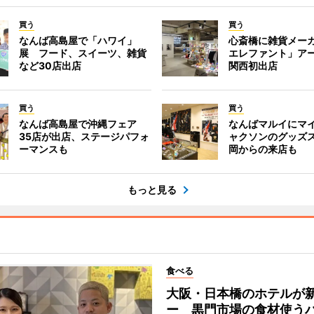
買う
買う
なんば高島屋で「ハワイ」
心斎橋に雑貨メー
展 フード、スイーツ、雑貨
エレファント」ア
など30店出店
関西初出店
買う
買う
なんば高島屋で沖縄フェア
なんばマルイにマ
35店が出店、ステージパフォ
ャクソンのグッズ
ーマンスも
岡からの来店も
もっと見る
食べる
大阪・日本橋のホテルが
ー 黒門市場の食材使う