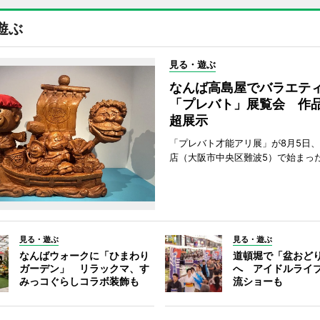
遊ぶ
見る・遊ぶ
なんば高島屋でバラエテ
「プレバト」展覧会 作品
超展示
「プレバト才能アリ展」が8月5日
店（大阪市中央区難波5）で始まっ
見る・遊ぶ
見る・遊ぶ
なんばウォークに「ひまわり
道頓堀で「盆おど
ガーデン」 リラックマ、す
へ アイドルライ
みっコぐらしコラボ装飾も
流ショーも