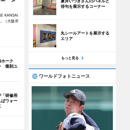
夏井いつきさんのパネルと
俳句を展示するコーナー
KANSAI
ch」（大阪市
丸シールアートを展示する
エリア
もっと見る
海ホーク
ン 復刻ユ
ワールドフォトニュース
が「研修用
んばウォー
に