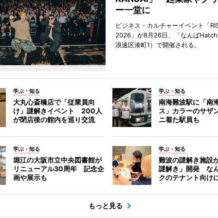
ー一堂に
ビジネス・カルチャーイベント「RISE 
2026」が8月26日、「なんばHat
浪速区湊町1）で開催される。
学ぶ・知る
学ぶ・知る
大丸心斎橋店で「従業員向
南海難波駅に「南
け」謎解きイベント 200人
ス」カラーのサザ
が閉店後の館内を巡り交流
ニ着た駅員も
学ぶ・知る
学ぶ・知る
堀江の大阪市立中央図書館が
難波の謎解き施設
リニューアル30周年 記念企
謎解き」開発 な
画や展示も
クのテナント向け
もっと見る