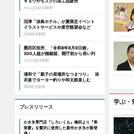
キョウやモズクの加工品販売
やんばる経済新聞
沼津「淡島ホテル」が夏限定イベント
イラストサービスや星空観望会など
沼津経済新聞
墨田区役所、「令和8年8月8日婚」
300人超が婚姻届、開庁前から長い列
すみだ経済新聞
浦和で「親子の居場所なつまつり」 浴
衣姿でヨーヨー釣りや和太鼓楽しむ
浦和経済新聞
学ぶ・
プレスリリース
かき氷専門店『しろいくも』梅田より『果
実蜜』を贅沢に使用した新作かき氷が新登
場！