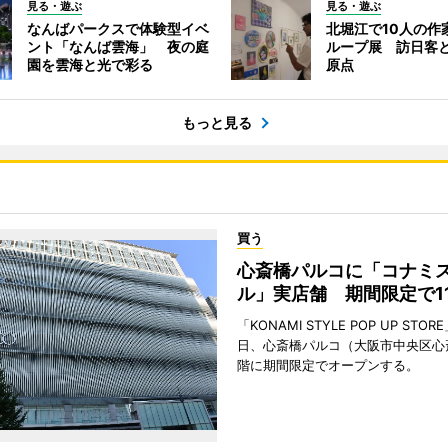
見る・遊ぶ
見る・遊ぶ
なんばパークスで体験型イベ
北堀江で10人の作
ント「なんば雲海」 夜の庭
ループ展 訪日客
園を雲海と光で彩る
原点
もっと見る
買う
心斎橋パルコに「コナミ
ル」実店舗 期間限定で1
「KONAMI STYLE POP UP STOR
日、心斎橋パルコ（大阪市中央区心
階に期間限定でオープンする。