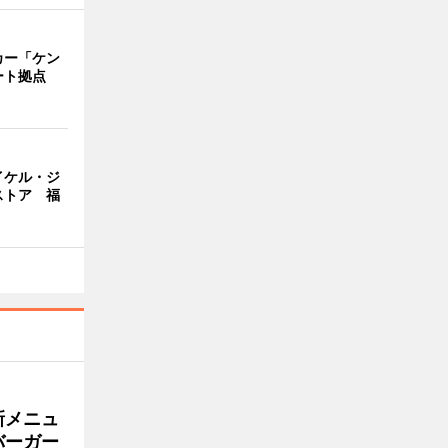
カー「ケン
ート拠点
イケル・ジ
ストア 福
新メニュ
バーガー