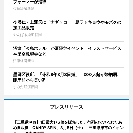
フォーマーが指導
佐賀経済新聞
今帰仁・上運天に「ナギッコ」 島ラッキョウやモズクの
加工品販売
やんばる経済新聞
沼津「淡島ホテル」が夏限定イベント イラストサービス
や星空観望会など
沼津経済新聞
墨田区役所、「令和8年8月8日婚」 300人超が婚姻届、
開庁前から長い列
すみだ経済新聞
プレスリリース
【三重県津市】1日最大176個を販売した、行列のできるわたあ
め自販機「CANDY SPIN」8月8日（土）、三重県津市のイオン