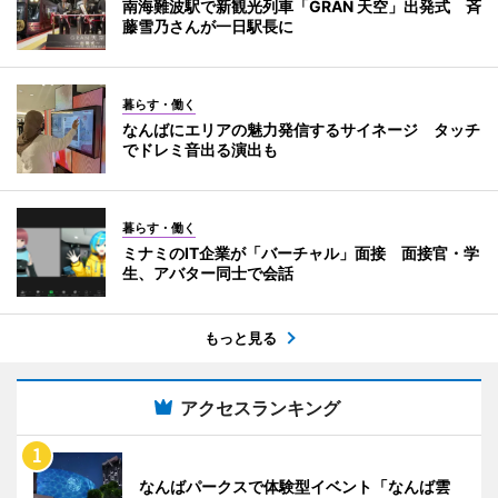
南海難波駅で新観光列車「GRAN 天空」出発式 斉
藤雪乃さんが一日駅長に
暮らす・働く
なんばにエリアの魅力発信するサイネージ タッチ
でドレミ音出る演出も
暮らす・働く
ミナミのIT企業が「バーチャル」面接 面接官・学
生、アバター同士で会話
もっと見る
アクセスランキング
なんばパークスで体験型イベント「なんば雲