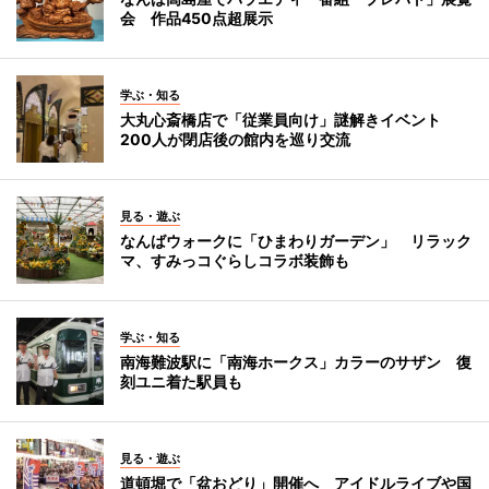
会 作品450点超展示
学ぶ・知る
大丸心斎橋店で「従業員向け」謎解きイベント
200人が閉店後の館内を巡り交流
見る・遊ぶ
なんばウォークに「ひまわりガーデン」 リラック
マ、すみっコぐらしコラボ装飾も
学ぶ・知る
南海難波駅に「南海ホークス」カラーのサザン 復
刻ユニ着た駅員も
見る・遊ぶ
道頓堀で「盆おどり」開催へ アイドルライブや国