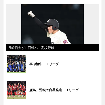
長崎日大が２回戦へ 高校野球
喜ぶ植中 Ｊリーグ
鹿島、逆転で白星発進 Ｊリーグ