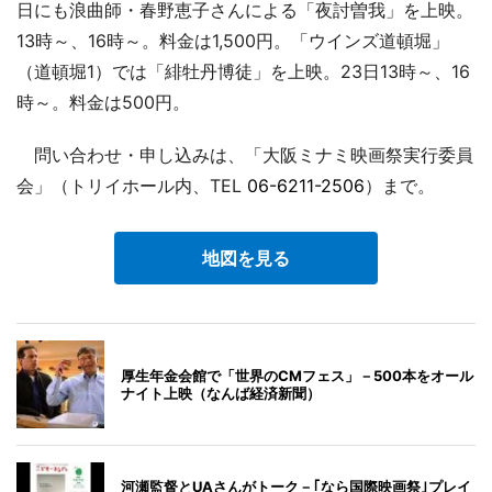
日にも浪曲師・春野恵子さんによる「夜討曽我」を上映。
13時～、16時～。料金は1,500円。「ウインズ道頓堀」
（道頓堀1）では「緋牡丹博徒」を上映。23日13時～、16
時～。料金は500円。
問い合わせ・申し込みは、「大阪ミナミ映画祭実行委員
会」（トリイホール内、TEL
06-6211-2506
）まで。
地図を見る
厚生年金会館で「世界のCMフェス」－500本をオール
ナイト上映（なんば経済新聞）
河瀬監督とUAさんがトーク－｢なら国際映画祭｣プレイ