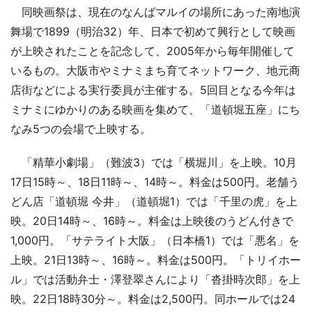
同映画祭は、現在のなんばマルイの場所にあった南地演
舞場で1899（明治32）年、日本で初めて興行として映画
が上映されたことを記念して、2005年から毎年開催して
いるもの。大阪市やミナミまち育てネットワーク、地元商
店街などによる実行委員が主催する。5回目となる今年は
ミナミにゆかりのある映画を集めて、「道頓堀五座」にち
なみ5つの会場で上映する。
「精華小劇場」（難波3）では「横堀川」を上映。10月
17日15時～、18日11時～、14時～。料金は500円。老舗う
どん店「道頓堀 今井」（道頓堀1）では「千里の虎」を上
映。20日14時～、16時～。料金は上映後のうどん付きで
1,000円。「サテライト大阪」（日本橋1）では「悪名」を
上映。21日13時～、16時～。料金は500円。「トリイホー
ル」では活動弁士・澤登翠さんにより「沓掛時次郎」を上
映。22日18時30分～。料金は2,500円。同ホールでは24