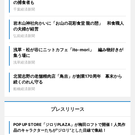
の捕食者も
千葉経済新聞
岩木山神社向かいに「お山の花彩食堂 龍の憩」 和食職人
の夫婦が経営
弘前経済新聞
浅草・松が谷にニットカフェ「ito-mori」 編み物好きが
集う場に
浅草経済新聞
北習志野の老舗精肉店「鳥吉」が創業170周年 幕末から
続くのれん守る
船橋経済新聞
プレスリリース
POP UP STORE「ジロリPLAZA」が梅田ロフトで開催！人気作
品のキャラクターたちが“ジロリ”とした目線で集結！