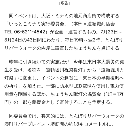
［広告］
同イベントは、大阪・ミナミの地元商店街で構成する
「いっとこミナミ実行委員会」（本部＝道頓堀商店会、
TEL
06-6211-4542
）が企画・運営するもの。7月23日～
8月24日の43日間にわたり、毎日19時～翌2時、とんぼり
リバーウォークの両岸に設置したちょうちんを点灯する。
昨年に引き続いての実施だが、今年は東日本大震災の発
生を受け、名称を「道頓堀川祝祭提灯」から「道頓堀川万
灯祭」に変更し、イベントの趣旨に「東日本の早期復興へ
の祈り」を加えた。一部に防水型LED電球を使用し電力使
用量を削減するほか、ちょうちん献灯の協賛金（1灯＝1万
円）の一部を義援金として寄付することを予定する。
同委員会では、将来的には、とんぼりリバーウォークの
湊町リバープレイス～堺筋間の約1.8キロメートルに、