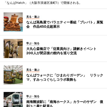
「なんばHatch」（大阪市浪速区湊町1）で開催される。
見る・遊ぶ
なんば高島屋でバラエティー番組「プレバト」展覧
会 作品450点超展示
学ぶ・知る
大丸心斎橋店で「従業員向け」謎解きイベント
200人が閉店後の館内を巡り交流
見る・遊ぶ
なんばウォークに「ひまわりガーデン」 リラック
マ、すみっコぐらしコラボ装飾も
学ぶ・知る
南海難波駅に「南海ホークス」カラーのサザン 復
刻ユニ着た駅員も