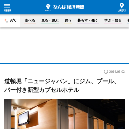
36°C
食べる
見る・遊ぶ
買う
暮らす・働く
学ぶ・知る
2014.07.02
道頓堀「ニュージャパン」にジム、プール、
バー付き新型カプセルホテル