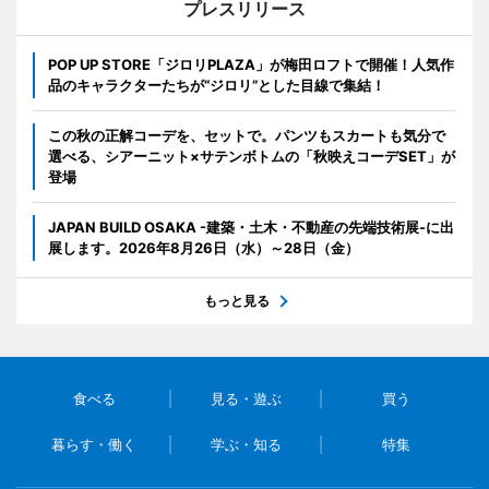
プレスリリース
POP UP STORE「ジロリPLAZA」が梅田ロフトで開催！人気作
品のキャラクターたちが“ジロリ”とした目線で集結！
この秋の正解コーデを、セットで。パンツもスカートも気分で
選べる、シアーニット×サテンボトムの「秋映えコーデSET」が
登場
JAPAN BUILD OSAKA -建築・土木・不動産の先端技術展-に出
展します。2026年8月26日（水）～28日（金）
もっと見る
食べる
見る・遊ぶ
買う
暮らす・働く
学ぶ・知る
特集