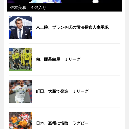
張本美和、４強入り
米上院、ブランチ氏の司法長官人事承認
柏、開幕白星 Ｊリーグ
町田、大勝で発進 Ｊリーグ
日本、豪州に惜敗 ラグビー