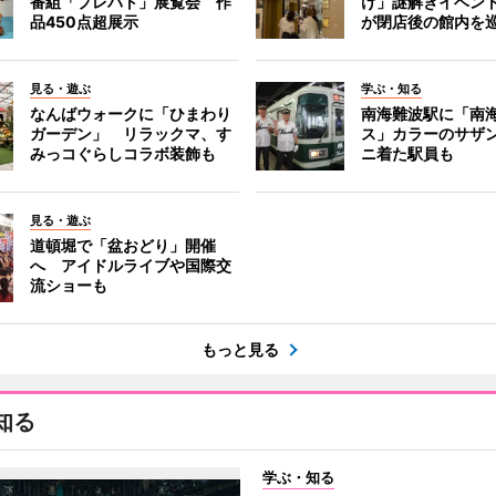
番組「プレバト」展覧会 作
け」謎解きイベント
品450点超展示
が閉店後の館内を
見る・遊ぶ
学ぶ・知る
なんばウォークに「ひまわり
南海難波駅に「南
ガーデン」 リラックマ、す
ス」カラーのサザ
みっコぐらしコラボ装飾も
ニ着た駅員も
見る・遊ぶ
道頓堀で「盆おどり」開催
へ アイドルライブや国際交
流ショーも
もっと見る
知る
学ぶ・知る