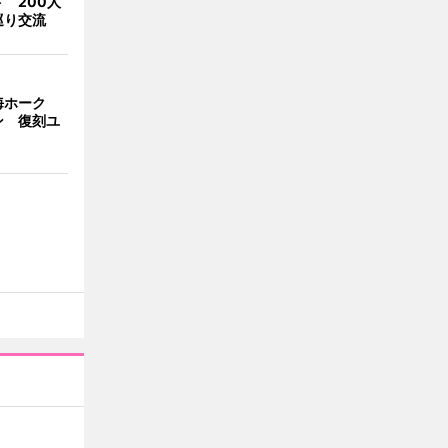
 200人
巡り交流
海ホーク
ン 復刻ユ