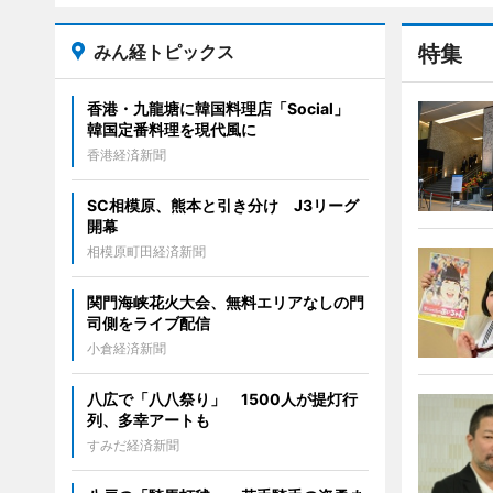
みん経トピックス
特集
香港・九龍塘に韓国料理店「Social」
韓国定番料理を現代風に
香港経済新聞
SC相模原、熊本と引き分け J3リーグ
開幕
相模原町田経済新聞
関門海峡花火大会、無料エリアなしの門
司側をライブ配信
小倉経済新聞
八広で「八八祭り」 1500人が提灯行
列、多幸アートも
すみだ経済新聞