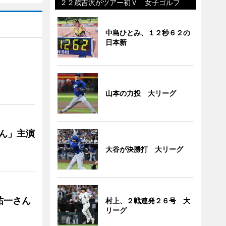
２２歳吉沢がツアー初Ｖ 女子ゴルフ
中島ひとみ、１２秒６２の
日本新
山本の力投 大リーグ
ゃん」主演
大谷が決勝打 大リーグ
祐一さん
村上、２戦連発２６号 大
リーグ