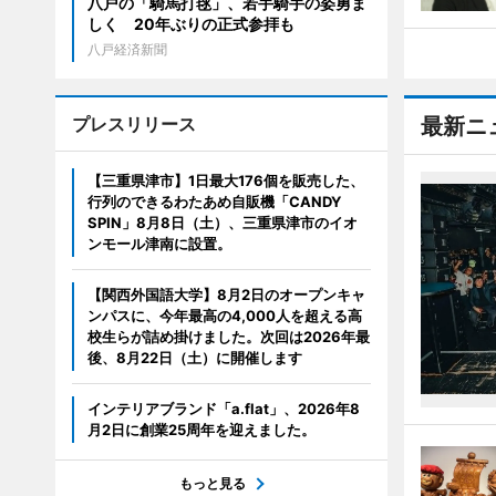
八戸の「騎馬打毬」、若手騎手の姿勇ま
しく 20年ぶりの正式参拝も
八戸経済新聞
プレスリリース
最新ニ
【三重県津市】1日最大176個を販売した、
行列のできるわたあめ自販機「CANDY
SPIN」8月8日（土）、三重県津市のイオ
ンモール津南に設置。
【関西外国語大学】8月2日のオープンキャ
ンパスに、今年最高の4,000人を超える高
校生らが詰め掛けました。次回は2026年最
後、8月22日（土）に開催します
インテリアブランド「a.flat」、2026年8
月2日に創業25周年を迎えました。
もっと見る