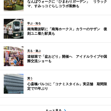
なんばウォークに「ひまわりガーデン」 リラック
マ、すみっコぐらしコラボ装飾も
学ぶ・知る
南海難波駅に「南海ホークス」カラーのサザン 復
刻ユニ着た駅員も
見る・遊ぶ
道頓堀で「盆おどり」開催へ アイドルライブや国
際交流ショーも
買う
心斎橋パルコに「コナミスタイル」実店舗 期間限
定で11年ぶり
もっと見る