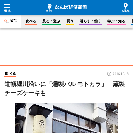
37°C
食べる
見る・遊ぶ
買う
暮らす・働く
学ぶ・知る
食べる
2016.10.13
道頓堀川沿いに「燻製バル モトカラ」 薫製
チーズケーキも