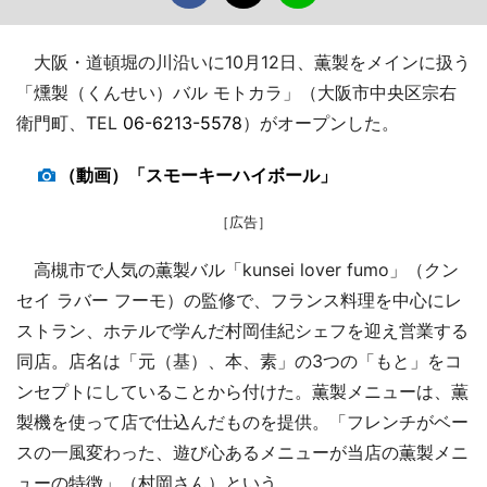
大阪・道頓堀の川沿いに10月12日、薫製をメインに扱う
「燻製（くんせい）バル モトカラ」（大阪市中央区宗右
衛門町、TEL
06-6213-5578
）がオープンした。
（動画）「スモーキーハイボール」
［広告］
高槻市で人気の薫製バル「kunsei lover fumo」（クン
セイ ラバー フーモ）の監修で、フランス料理を中心にレ
ストラン、ホテルで学んだ村岡佳紀シェフを迎え営業する
同店。店名は「元（基）、本、素」の3つの「もと」をコ
ンセプトにしていることから付けた。薫製メニューは、薫
製機を使って店で仕込んだものを提供。「フレンチがベー
スの一風変わった、遊び心あるメニューが当店の薫製メニ
ューの特徴」（村岡さん）という。