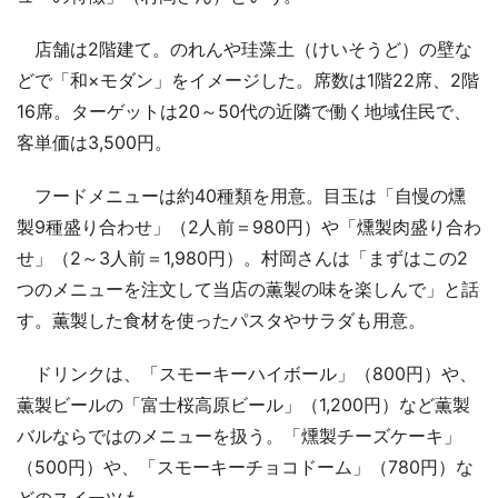
店舗は2階建て。のれんや珪藻土（けいそうど）の壁な
どで「和×モダン」をイメージした。席数は1階22席、2階
16席。ターゲットは20～50代の近隣で働く地域住民で、
客単価は3,500円。
フードメニューは約40種類を用意。目玉は「自慢の燻
製9種盛り合わせ」（2人前＝980円）や「燻製肉盛り合わ
せ」（2～3人前＝1,980円）。村岡さんは「まずはこの2
つのメニューを注文して当店の薫製の味を楽しんで」と話
す。薫製した食材を使ったパスタやサラダも用意。
ドリンクは、「スモーキーハイボール」（800円）や、
薫製ビールの「富士桜高原ビール」（1,200円）など薫製
バルならではのメニューを扱う。「燻製チーズケーキ」
（500円）や、「スモーキーチョコドーム」（780円）な