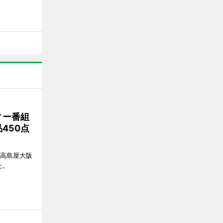
ィー番組
450点
、高島屋大阪
た。