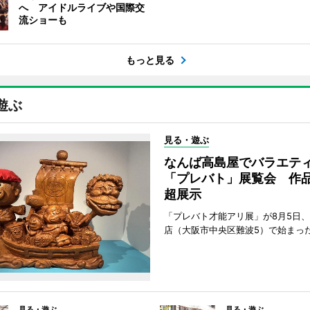
へ アイドルライブや国際交
流ショーも
もっと見る
遊ぶ
見る・遊ぶ
なんば高島屋でバラエテ
「プレバト」展覧会 作品
超展示
「プレバト才能アリ展」が8月5日
店（大阪市中央区難波5）で始まっ
見る・遊ぶ
見る・遊ぶ