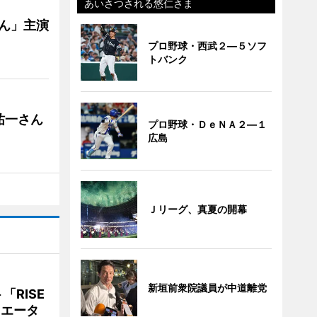
あいさつされる悠仁さま
ゃん」主演
プロ野球・西武２―５ソフ
トバンク
祐一さん
プロ野球・ＤｅＮＡ２―１
広島
Ｊリーグ、真夏の開幕
新垣前衆院議員が中道離党
RISE
リエータ