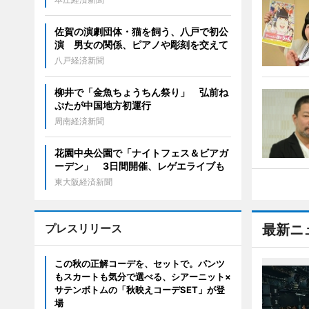
佐賀の演劇団体・猫を飼う、八戸で初公
演 男女の関係、ピアノや彫刻を交えて
八戸経済新聞
柳井で「金魚ちょうちん祭り」 弘前ね
ぷたが中国地方初運行
周南経済新聞
花園中央公園で「ナイトフェス＆ビアガ
ーデン」 3日間開催、レゲエライブも
東大阪経済新聞
プレスリリース
最新ニ
この秋の正解コーデを、セットで。パンツ
もスカートも気分で選べる、シアーニット×
サテンボトムの「秋映えコーデSET」が登
場