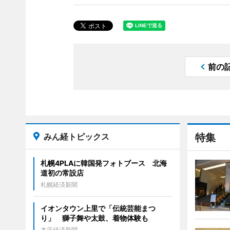
前の
みん経トピックス
特集
札幌4PLAに韓国発フォトブース 北海
道初の常設店
札幌経済新聞
イオンタウン上里で「伝統芸能まつ
り」 獅子舞や太鼓、着物体験も
本庄経済新聞