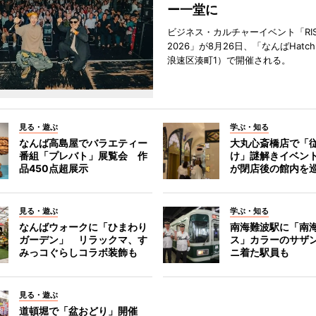
ー一堂に
ビジネス・カルチャーイベント「RISE 
2026」が8月26日、「なんばHat
浪速区湊町1）で開催される。
見る・遊ぶ
学ぶ・知る
なんば高島屋でバラエティー
大丸心斎橋店で「
番組「プレバト」展覧会 作
け」謎解きイベント
品450点超展示
が閉店後の館内を
見る・遊ぶ
学ぶ・知る
なんばウォークに「ひまわり
南海難波駅に「南
ガーデン」 リラックマ、す
ス」カラーのサザ
みっコぐらしコラボ装飾も
ニ着た駅員も
見る・遊ぶ
道頓堀で「盆おどり」開催