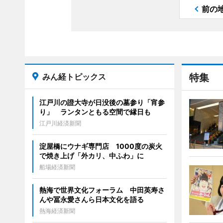
前の
みん経トピックス
特集
江戸川の證大寺が日没後の墓参り「宵参
り」 ランタンともる空間で縁日も
江戸川経済新聞
淀屋橋にウナギ専門店 1000度の炭火
で焼き上げ「外カリ、中ふわ」に
船場経済新聞
熱海で世界文化フォーラム 中田英寿さ
んや冨永愛さんら日本文化を語る
熱海経済新聞