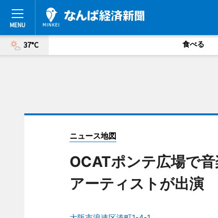
食べる
37°C
ニュース地図
OCATポンテ広場で
アーティストが出演
大阪市浪速区湊町1-4-1