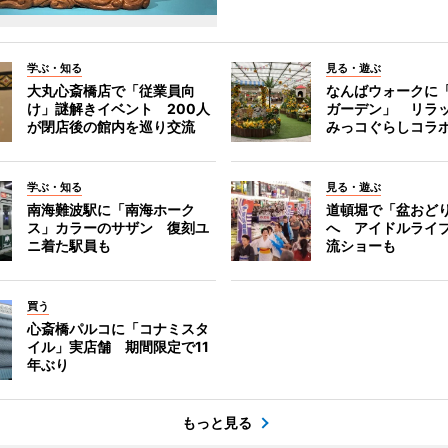
学ぶ・知る
見る・遊ぶ
大丸心斎橋店で「従業員向
なんばウォークに
け」謎解きイベント 200人
ガーデン」 リラ
が閉店後の館内を巡り交流
みっコぐらしコラ
学ぶ・知る
見る・遊ぶ
南海難波駅に「南海ホーク
道頓堀で「盆おど
ス」カラーのサザン 復刻ユ
へ アイドルライ
ニ着た駅員も
流ショーも
買う
心斎橋パルコに「コナミスタ
イル」実店舗 期間限定で11
年ぶり
もっと見る