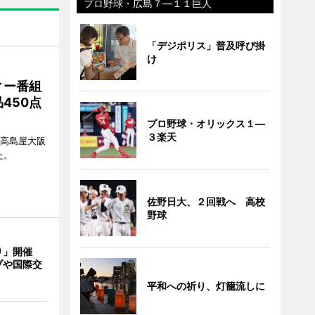
プロ野球・広島７―１１巨人
「デジポリス」普及呼び掛
け
ィー番組
450点
プロ野球・オリックス１―
３楽天
、高島屋大阪
た。
佐野日大、２回戦へ 高校
野球
り」開催
ブや国際交
平和への祈り、灯籠流しに