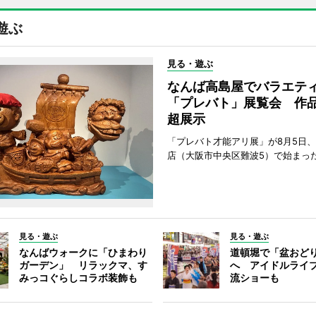
遊ぶ
見る・遊ぶ
なんば高島屋でバラエテ
「プレバト」展覧会 作品
超展示
「プレバト才能アリ展」が8月5日
店（大阪市中央区難波5）で始まっ
見る・遊ぶ
見る・遊ぶ
なんばウォークに「ひまわり
道頓堀で「盆おど
ガーデン」 リラックマ、す
へ アイドルライ
みっコぐらしコラボ装飾も
流ショーも