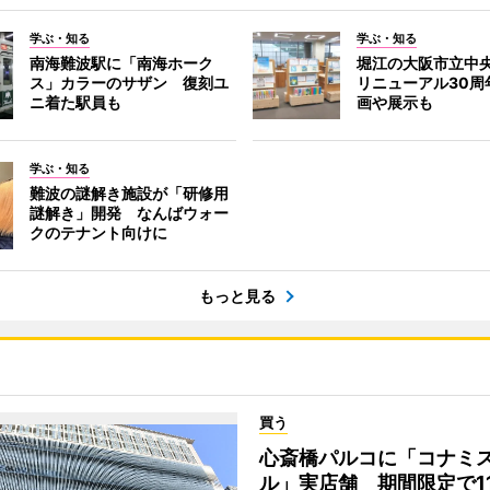
学ぶ・知る
学ぶ・知る
南海難波駅に「南海ホーク
堀江の大阪市立中
ス」カラーのサザン 復刻ユ
リニューアル30周
ニ着た駅員も
画や展示も
学ぶ・知る
難波の謎解き施設が「研修用
謎解き」開発 なんばウォー
クのテナント向けに
もっと見る
買う
心斎橋パルコに「コナミ
ル」実店舗 期間限定で1