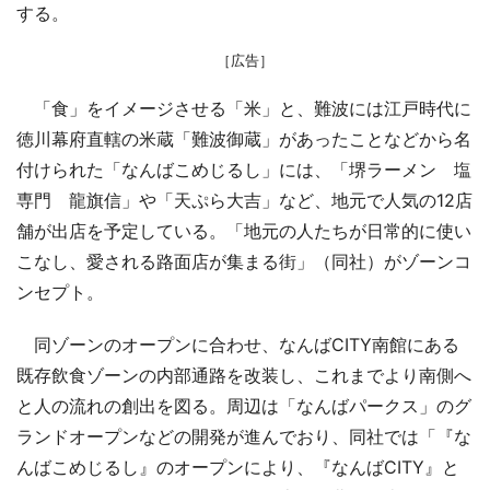
する。
［広告］
「食」をイメージさせる「米」と、難波には江戸時代に
徳川幕府直轄の米蔵「難波御蔵」があったことなどから名
付けられた「なんばこめじるし」には、「堺ラーメン 塩
専門 龍旗信」や「天ぷら大吉」など、地元で人気の12店
舗が出店を予定している。「地元の人たちが日常的に使い
こなし、愛される路面店が集まる街」（同社）がゾーンコ
ンセプト。
同ゾーンのオープンに合わせ、なんばCITY南館にある
既存飲食ゾーンの内部通路を改装し、これまでより南側へ
と人の流れの創出を図る。周辺は「なんばパークス」のグ
ランドオープンなどの開発が進んでおり、同社では「『な
んばこめじるし』のオープンにより、『なんばCITY』と