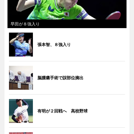
早田が８強入り
張本智、８強入り
脳腫瘍手術で誤部位摘出
有明が２回戦へ 高校野球