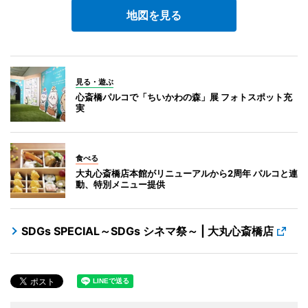
地図を見る
見る・遊ぶ
心斎橋パルコで「ちいかわの森」展 フォトスポット充
実
食べる
大丸心斎橋店本館がリニューアルから2周年 パルコと連
動、特別メニュー提供
SDGs SPECIAL～SDGs シネマ祭～ | 大丸心斎橋店