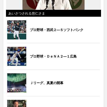
あいさつされる悠仁さま
プロ野球・西武２―５ソフトバンク
プロ野球・ＤｅＮＡ２―１広島
Ｊリーグ、真夏の開幕