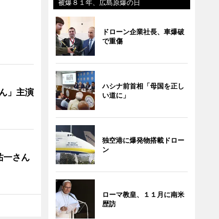
被爆８１年、広島原爆の日
ドローン企業社長、車爆破
で重傷
ハシナ前首相「母国を正し
ゃん」主演
い道に」
独空港に爆発物搭載ドロー
ン
祐一さん
ローマ教皇、１１月に南米
歴訪