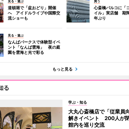
見る・遊ぶ
買う
道頓堀で「盆おどり」開催
心斎橋パルコに「
へ アイドルライブや国際交
イル」実店舗 期間
流ショーも
年ぶり
見る・遊ぶ
なんばパークスで体験型イベ
ント「なんば雲海」 夜の庭
園を雲海と光で彩る
もっと見る
知る
学ぶ・知る
大丸心斎橋店で「従業員
解きイベント 200人が
館内を巡り交流