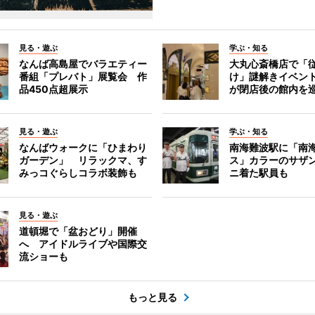
見る・遊ぶ
学ぶ・知る
なんば高島屋でバラエティー
大丸心斎橋店で「
番組「プレバト」展覧会 作
け」謎解きイベント
品450点超展示
が閉店後の館内を
見る・遊ぶ
学ぶ・知る
なんばウォークに「ひまわり
南海難波駅に「南
ガーデン」 リラックマ、す
ス」カラーのサザ
みっコぐらしコラボ装飾も
ニ着た駅員も
見る・遊ぶ
道頓堀で「盆おどり」開催
へ アイドルライブや国際交
流ショーも
もっと見る