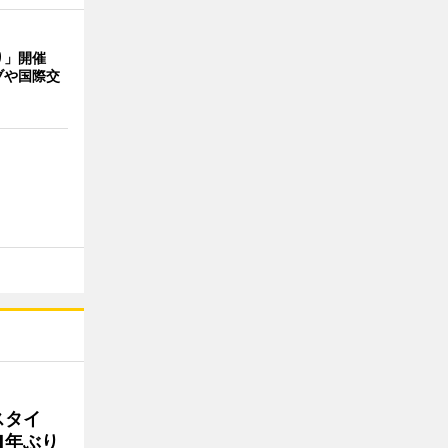
り」開催
ブや国際交
スタイ
1年ぶり