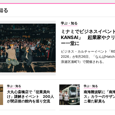
知る
学ぶ・知る
ミナミでビジネスイベント「
KANSAI」 起業家やク
ー一堂に
ビジネス・カルチャーイベント「RISE 
2026」が8月26日、「なんばHat
浪速区湊町1）で開催される。
学ぶ・知る
学ぶ・知る
大丸心斎橋店で「従業員向
南海難波駅に「南
け」謎解きイベント 200人
ス」カラーのサザ
が閉店後の館内を巡り交流
ニ着た駅員も