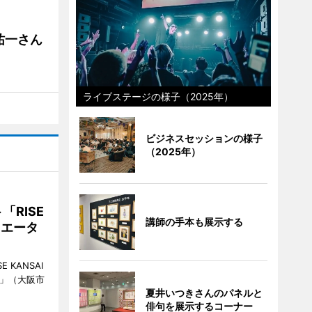
祐一さん
ライブステージの様子（2025年）
ビジネスセッションの様子
（2025年）
RISE
講師の手本も展示する
リエータ
KANSAI
ch」（大阪市
夏井いつきさんのパネルと
俳句を展示するコーナー