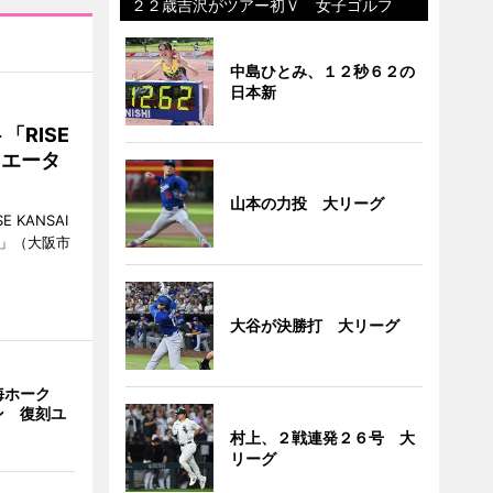
２２歳吉沢がツアー初Ｖ 女子ゴルフ
中島ひとみ、１２秒６２の
日本新
RISE
リエータ
山本の力投 大リーグ
KANSAI
ch」（大阪市
大谷が決勝打 大リーグ
海ホーク
ン 復刻ユ
村上、２戦連発２６号 大
リーグ