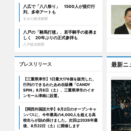
八広で「八八祭り」 1500人が提灯行
列、多幸アートも
すみだ経済新聞
八戸の「騎馬打毬」、若手騎手の姿勇ま
しく 20年ぶりの正式参拝も
八戸経済新聞
プレスリリース
最新ニ
【三重県津市】1日最大176個を販売した、
行列のできるわたあめ自販機「CANDY
SPIN」8月8日（土）、三重県津市のイオ
ンモール津南に設置。
【関西外国語大学】8月2日のオープンキャ
ンパスに、今年最高の4,000人を超える高
校生らが詰め掛けました。次回は2026年最
後、8月22日（土）に開催します