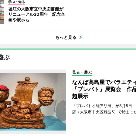
学ぶ・知る
堀江の大阪市立中央図書館が
リニューアル30周年 記念企
画や展示も
もっと見る
遊ぶ
見る・遊ぶ
なんば高島屋でバラエテ
「プレバト」展覧会 作品
超展示
「プレバト才能アリ展」が8月5日
店（大阪市中央区難波5）で始まっ