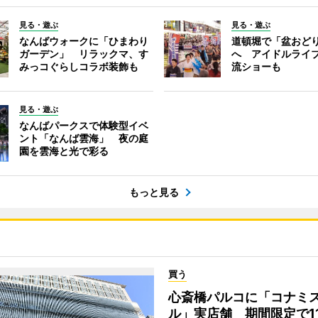
見る・遊ぶ
見る・遊ぶ
なんばウォークに「ひまわり
道頓堀で「盆おど
ガーデン」 リラックマ、す
へ アイドルライ
みっコぐらしコラボ装飾も
流ショーも
見る・遊ぶ
なんばパークスで体験型イベ
ント「なんば雲海」 夜の庭
園を雲海と光で彩る
もっと見る
買う
心斎橋パルコに「コナミ
ル」実店舗 期間限定で1