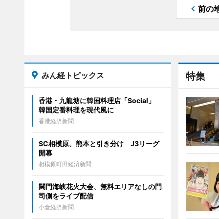
前の
みん経トピックス
特集
香港・九龍塘に韓国料理店「Social」
韓国定番料理を現代風に
香港経済新聞
SC相模原、熊本と引き分け J3リーグ
開幕
相模原町田経済新聞
関門海峡花火大会、無料エリアなしの門
司側をライブ配信
小倉経済新聞