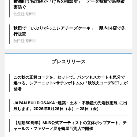
横瀬町で協力隊が「けもの相談所」 データ蓄積で鳥獣被
害防ぐ
秩父経済新聞
秋田で「いぶりがっこレアチーズケーキ」 県内14店で先
行販売
秋田経済新聞
プレスリリース
この秋の正解コーデを、セットで。パンツもスカートも気分で
選べる、シアーニット×サテンボトムの「秋映えコーデSET」が
登場
JAPAN BUILD OSAKA -建築・土木・不動産の先端技術展-に出
展します。2026年8月26日（水）～28日（金）
【活動50周年】MLB公式アーティストの立体ポップアート、チ
ャールズ・ファジーノ展を鶴屋百貨店で開催