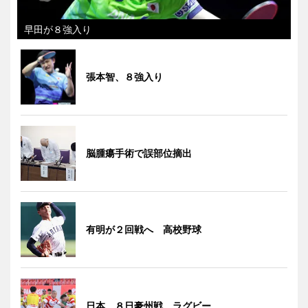
早田が８強入り
張本智、８強入り
脳腫瘍手術で誤部位摘出
有明が２回戦へ 高校野球
日本、８日豪州戦 ラグビー