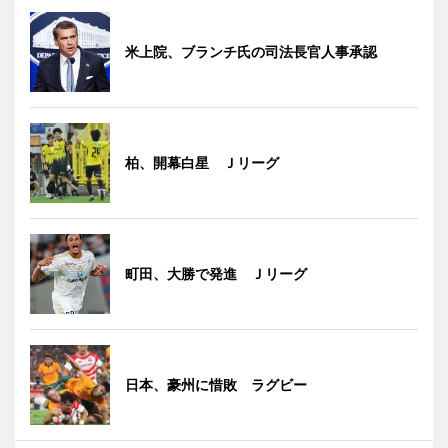
米上院、ブランチ氏の司法長官人事承認
柏、開幕白星 Ｊリーグ
町田、大勝で発進 Ｊリーグ
日本、豪州に惜敗 ラグビー