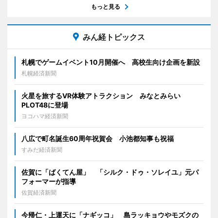
もっと見る
みん経トピックス
札幌でゲームイベント10月開催へ 高校生向け企画を新設
札幌経済新聞
火星を旅するVR体験アトラクション みなとみらい
PLOT48に登場
ヨコハマ経済新聞
八広で町名誕生60周年祝賀会 小池都知事も祝福
すみだ経済新聞
佐賀に「ばくてん屋」 「シルク・ドゥ・ソレイユ」元パ
フォーマーが指導
佐賀経済新聞
今帰仁・上運天に「ナギッコ」 島ラッキョウやモズクの