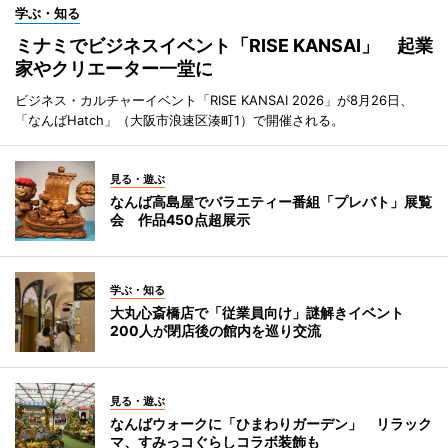
学ぶ・知る
ミナミでビジネスイベント「RISE KANSAI」 起業
家やクリエーター一堂に
ビジネス・カルチャーイベント「RISE KANSAI 2026」が8月26日、
「なんばHatch」（大阪市浪速区湊町1）で開催される。
見る・遊ぶ
なんば高島屋でバラエティー番組「プレバト」展覧
会 作品450点超展示
学ぶ・知る
大丸心斎橋店で「従業員向け」謎解きイベント
200人が閉店後の館内を巡り交流
見る・遊ぶ
なんばウォークに「ひまわりガーデン」 リラック
マ、すみっコぐらしコラボ装飾も