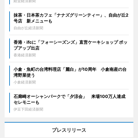
経堂経済新聞
抹茶・日本茶カフェ「ナナズグリーンティー」、自由が丘2
号店 新メニューも
自由が丘経済新聞
香港・ifcに「フォーシーズンズ」直営ケーキショップ ポッ
プアップ出店
香港経済新聞
小倉・魚町の台湾料理店「麗白」が10周年 小倉南産の台
湾野菜使う
小倉経済新聞
石廊崎オーシャンパークで「夕涼会」 来場100万人達成
セレモニーも
伊豆下田経済新聞
プレスリリース