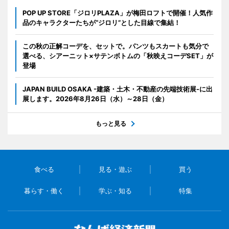
POP UP STORE「ジロリPLAZA」が梅田ロフトで開催！人気作
品のキャラクターたちが“ジロリ”とした目線で集結！
この秋の正解コーデを、セットで。パンツもスカートも気分で
選べる、シアーニット×サテンボトムの「秋映えコーデSET」が
登場
JAPAN BUILD OSAKA -建築・土木・不動産の先端技術展-に出
展します。2026年8月26日（水）～28日（金）
もっと見る
食べる
見る・遊ぶ
買う
暮らす・働く
学ぶ・知る
特集