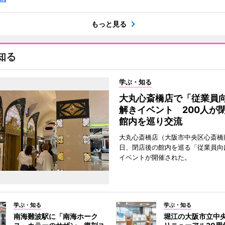
もっと見る
知る
学ぶ・知る
大丸心斎橋店で「従業員
解きイベント 200人が
館内を巡り交流
大丸心斎橋店（大阪市中央区心斎橋筋
日、閉店後の館内を巡る「従業員向
イベントが開催された。
学ぶ・知る
学ぶ・知る
南海難波駅に「南海ホーク
堀江の大阪市立中