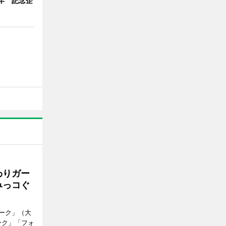
年 記念企
わりガー
みっコぐ
ーク」（大
ーク」「フォ