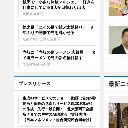
飯田で「小さな体験マルシェ」 好きを
仕事にしている6店が日替わり出店
飯田経済新聞
徳之島「ユイの島で結ぶ太鼓祭り」 9
年ぶりの開催で島を沸かせる
奄美群島南三島経済新聞
壱岐に「壱岐の島ラーメン 志賀屋」 タ
イ塩ラーメンで島の新名物目指す
壱岐対馬経済新聞
プレスリリース
最新ニ
生成AIサービスでのショート動画（告知5秒
動画と保険の見直しサービス風20秒動画）
の作成・先行一般公開： 北大阪商工会議
所さまでの戸村のAI講演会（実証実演）
【日本マネジメント総合研究所合同会社】