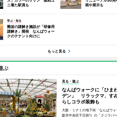
ス」カラーのサザン 復刻ユ
リニューアル30周
ニ着た駅員も
画や展示も
学ぶ・知る
難波の謎解き施設が「研修用
謎解き」開発 なんばウォー
クのテナント向けに
もっと見る
遊ぶ
見る・遊ぶ
なんばウォークに「ひま
デン」 リラックマ、す
らしコラボ装飾も
大阪・ミナミの地下街「なんばウォ
阪市中央区千日前1）の「クジラパ