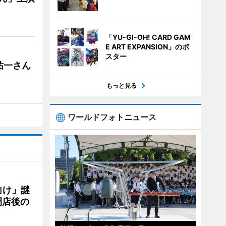
「YU-GI-OH! CARD GAM
E ART EXPANSION」のポ
スター
祐一さん
もっと見る
ワールドフォトニュース
向け」謎
閉店後の