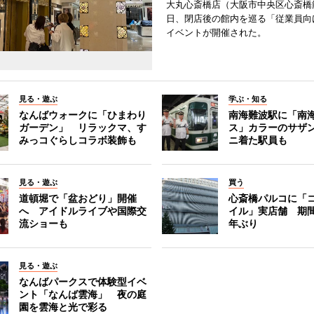
大丸心斎橋店（大阪市中央区心斎橋筋
日、閉店後の館内を巡る「従業員向
イベントが開催された。
見る・遊ぶ
学ぶ・知る
なんばウォークに「ひまわり
南海難波駅に「南
ガーデン」 リラックマ、す
ス」カラーのサザ
みっコぐらしコラボ装飾も
ニ着た駅員も
見る・遊ぶ
買う
道頓堀で「盆おどり」開催
心斎橋パルコに「
へ アイドルライブや国際交
イル」実店舗 期間
流ショーも
年ぶり
見る・遊ぶ
なんばパークスで体験型イベ
ント「なんば雲海」 夜の庭
園を雲海と光で彩る