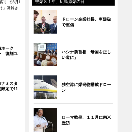
被爆８１年、広島原爆の日
1）で8月1
け」謎解き
ドローン企業社長、車爆破
で重傷
海ホーク
ハシナ前首相「母国を正し
ン 復刻ユ
い道に」
コナミスタ
独空港に爆発物搭載ドロー
限定で11
ン
ローマ教皇、１１月に南米
歴訪