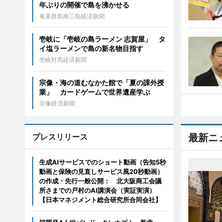
年ぶりの開催で島を沸かせる
奄美群島南三島経済新聞
壱岐に「壱岐の島ラーメン 志賀屋」 タ
イ塩ラーメンで島の新名物目指す
壱岐対馬経済新聞
宗像・海の道むなかた館で「夏の課外授
業」 カードゲームで世界遺産学ぶ
宗像経済新聞
プレスリリース
最新ニ
生成AIサービスでのショート動画（告知5秒
動画と保険の見直しサービス風20秒動画）
の作成・先行一般公開： 北大阪商工会議
所さまでの戸村のAI講演会（実証実演）
【日本マネジメント総合研究所合同会社】