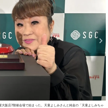
島屋大阪店7階催会場で始まった。天童よしみさんと純金の「天童よしみちゃ