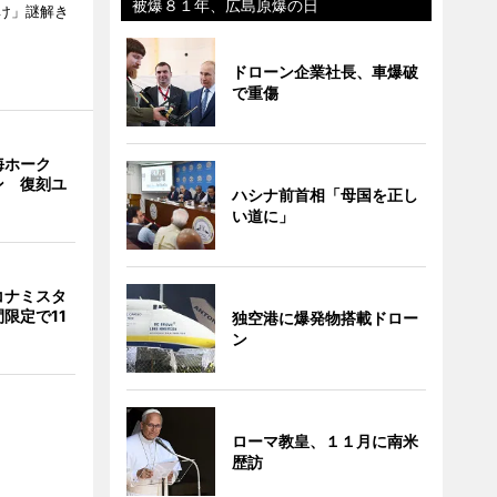
被爆８１年、広島原爆の日
け」謎解き
ドローン企業社長、車爆破
で重傷
海ホーク
ン 復刻ユ
ハシナ前首相「母国を正し
い道に」
コナミスタ
限定で11
独空港に爆発物搭載ドロー
ン
ローマ教皇、１１月に南米
歴訪