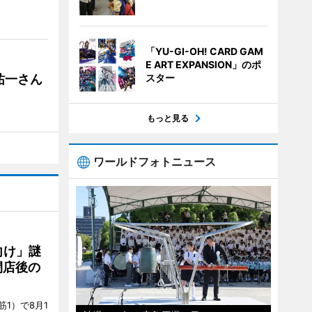
「YU-GI-OH! CARD GAM
E ART EXPANSION」のポ
スター
祐一さん
もっと見る
ワールドフォトニュース
向け」謎
閉店後の
1）で8月1