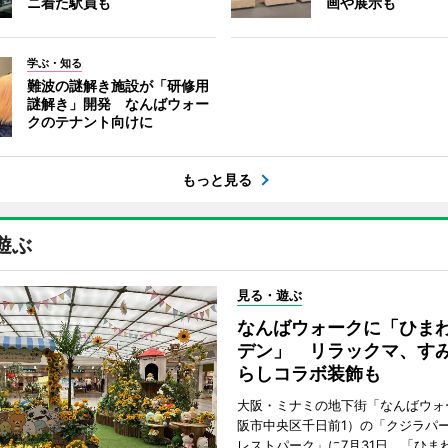
ニ着た駅員も
画や展示も
学ぶ・知る
難波の謎解き施設が「研修用
謎解き」開発 なんばウォー
クのテナント向けに
もっと見る
遊ぶ
見る・遊ぶ
なんばウォークに「ひま
デン」 リラックマ、す
らしコラボ装飾も
大阪・ミナミの地下街「なんばウォ
阪市中央区千日前1）の「クジラパ
レストパーク」に7月31日、「ひま