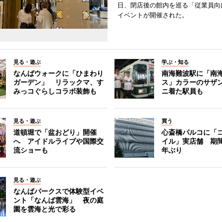
日、閉店後の館内を巡る「従業員向
イベントが開催された。
見る・遊ぶ
学ぶ・知る
なんばウォークに「ひまわり
南海難波駅に「南
ガーデン」 リラックマ、す
ス」カラーのサザ
みっコぐらしコラボ装飾も
ニ着た駅員も
見る・遊ぶ
買う
道頓堀で「盆おどり」開催
心斎橋パルコに「
へ アイドルライブや国際交
イル」実店舗 期間
流ショーも
年ぶり
見る・遊ぶ
なんばパークスで体験型イベ
ント「なんば雲海」 夜の庭
園を雲海と光で彩る