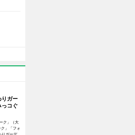
わりガー
みっコぐ
ーク」（大
ーク」「フォ
わりガーデ