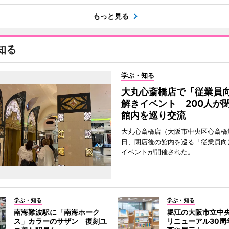
もっと見る
知る
学ぶ・知る
大丸心斎橋店で「従業員
解きイベント 200人が
館内を巡り交流
大丸心斎橋店（大阪市中央区心斎橋筋
日、閉店後の館内を巡る「従業員向
イベントが開催された。
学ぶ・知る
学ぶ・知る
南海難波駅に「南海ホーク
堀江の大阪市立中
ス」カラーのサザン 復刻ユ
リニューアル30周