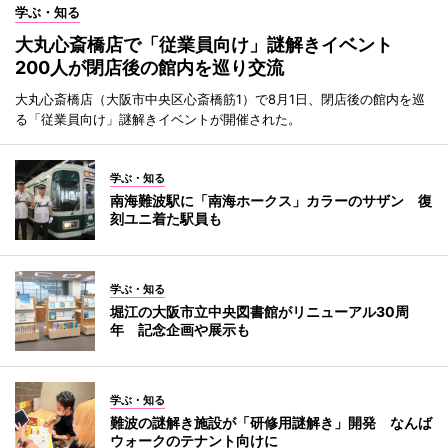
学ぶ・知る
大丸心斎橋店で「従業員向け」謎解きイベント
200人が閉店後の館内を巡り交流
大丸心斎橋店（大阪市中央区心斎橋筋1）で8月1日、閉店後の館内を巡
る「従業員向け」謎解きイベントが開催された。
学ぶ・知る
南海難波駅に「南海ホークス」カラーのサザン 復
刻ユニ着た駅員も
学ぶ・知る
堀江の大阪市立中央図書館がリニューアル30周
年 記念企画や展示も
学ぶ・知る
難波の謎解き施設が「研修用謎解き」開発 なんば
ウォークのテナント向けに