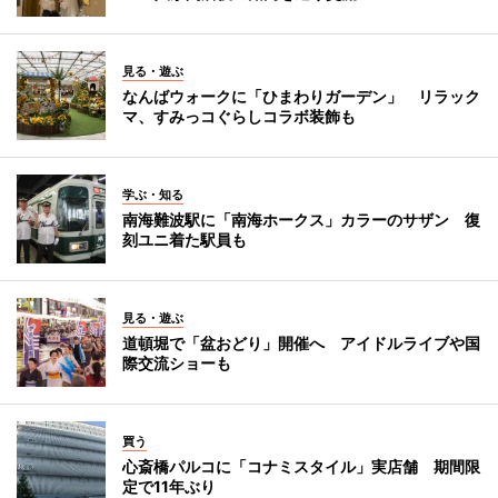
見る・遊ぶ
なんばウォークに「ひまわりガーデン」 リラック
マ、すみっコぐらしコラボ装飾も
学ぶ・知る
南海難波駅に「南海ホークス」カラーのサザン 復
刻ユニ着た駅員も
見る・遊ぶ
道頓堀で「盆おどり」開催へ アイドルライブや国
際交流ショーも
買う
心斎橋パルコに「コナミスタイル」実店舗 期間限
定で11年ぶり