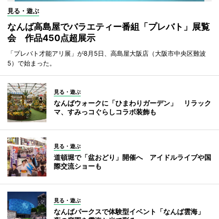
見る・遊ぶ
なんば高島屋でバラエティー番組「プレバト」展覧
会 作品450点超展示
「プレバト才能アリ展」が8月5日、高島屋大阪店（大阪市中央区難波
5）で始まった。
見る・遊ぶ
なんばウォークに「ひまわりガーデン」 リラック
マ、すみっコぐらしコラボ装飾も
見る・遊ぶ
道頓堀で「盆おどり」開催へ アイドルライブや国
際交流ショーも
見る・遊ぶ
なんばパークスで体験型イベント「なんば雲海」