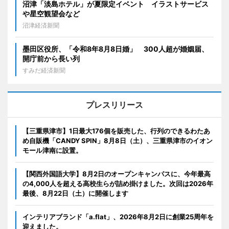
沼津「淡島ホテル」が夏限定イベント イラストサービス
や星空観望会など
沼津経済新聞
墨田区役所、「令和8年8月8日婚」 300人超が婚姻届、
開庁前から長い列
すみだ経済新聞
プレスリリース
【三重県津市】1日最大176個を販売した、行列のできるわたあ
め自販機「CANDY SPIN」8月8日（土）、三重県津市のイオン
モール津南に設置。
【関西外国語大学】8月2日のオープンキャンパスに、今年最高
の4,000人を超える高校生らが詰め掛けました。次回は2026年
最後、8月22日（土）に開催します
インテリアブランド「a.flat」、2026年8月2日に創業25周年を
迎えました。