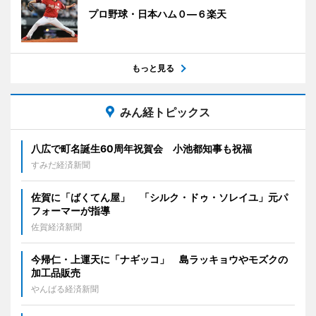
プロ野球・日本ハム０―６楽天
もっと見る
みん経トピックス
八広で町名誕生60周年祝賀会 小池都知事も祝福
すみだ経済新聞
佐賀に「ばくてん屋」 「シルク・ドゥ・ソレイユ」元パ
フォーマーが指導
佐賀経済新聞
今帰仁・上運天に「ナギッコ」 島ラッキョウやモズクの
加工品販売
やんばる経済新聞