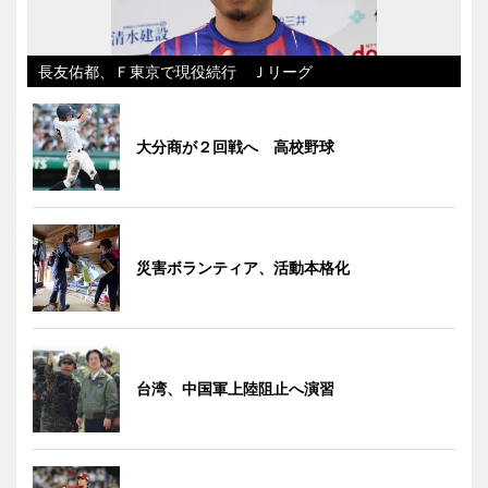
長友佑都、Ｆ東京で現役続行 Ｊリーグ
大分商が２回戦へ 高校野球
災害ボランティア、活動本格化
台湾、中国軍上陸阻止へ演習