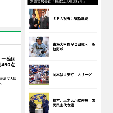
木原官房長官「拉致は現在進行形」
ＥＰＡ視野に議論継続
東海大甲府が２回戦へ 高
校野球
ィー番組
450点
岡本は１安打 大リーグ
、高島屋大阪
た。
橋本、玉木氏が立候補 国
民民主代表選