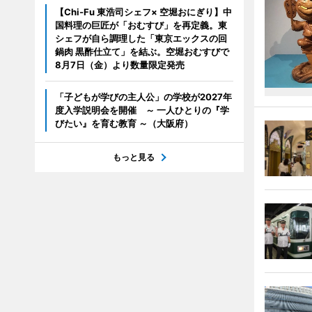
【Chi-Fu 東浩司シェフ× 空堀おにぎり】中
国料理の巨匠が「おむすび」を再定義。東
シェフが自ら調理した「東京エックスの回
鍋肉 黒酢仕立て」を結ぶ。空堀おむすびで
8月7日（金）より数量限定発売
「子どもが学びの主人公」の学校が2027年
度入学説明会を開催 ～ 一人ひとりの『学
びたい』を育む教育 ～（大阪府）
もっと見る