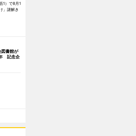
1）で8月1
け」謎解き
央図書館が
年 記念企