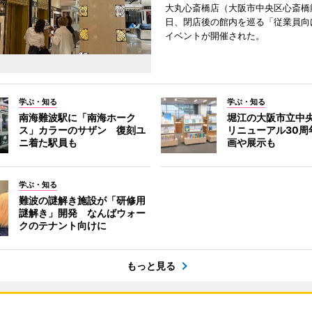
大丸心斎橋店（大阪市中央区心斎橋筋
日、閉店後の館内を巡る「従業員向
イベントが開催された。
学ぶ・知る
学ぶ・知る
南海難波駅に「南海ホーク
堀江の大阪市立中
ス」カラーのサザン 復刻ユ
リニューアル30周
ニ着た駅員も
画や展示も
学ぶ・知る
難波の謎解き施設が「研修用
謎解き」開発 なんばウォー
クのテナント向けに
もっと見る