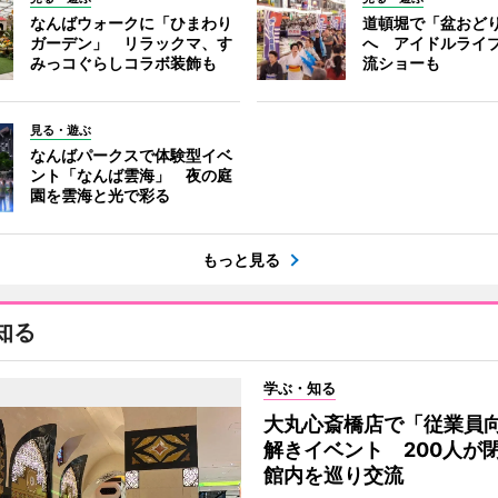
なんばウォークに「ひまわり
道頓堀で「盆おど
ガーデン」 リラックマ、す
へ アイドルライ
みっコぐらしコラボ装飾も
流ショーも
見る・遊ぶ
なんばパークスで体験型イベ
ント「なんば雲海」 夜の庭
園を雲海と光で彩る
もっと見る
知る
学ぶ・知る
大丸心斎橋店で「従業員
解きイベント 200人が
館内を巡り交流