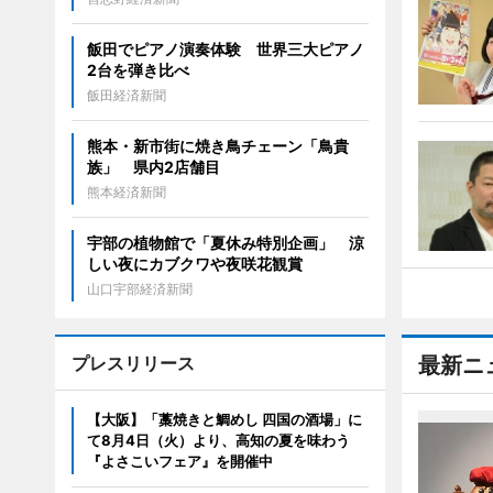
飯田でピアノ演奏体験 世界三大ピアノ
2台を弾き比べ
飯田経済新聞
熊本・新市街に焼き鳥チェーン「鳥貴
族」 県内2店舗目
熊本経済新聞
宇部の植物館で「夏休み特別企画」 涼
しい夜にカブクワや夜咲花観賞
山口宇部経済新聞
プレスリリース
最新ニ
【大阪】「藁焼きと鯛めし 四国の酒場」に
て8月4日（火）より、高知の夏を味わう
『よさこいフェア』を開催中