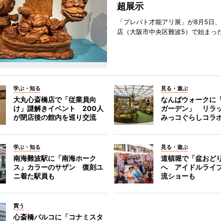
超展示
「プレバト才能アリ展」が8月5日
店（大阪市中央区難波5）で始まっ
学ぶ・知る
見る・遊ぶ
大丸心斎橋店で「従業員向
なんばウォークに
け」謎解きイベント 200人
ガーデン」 リラ
が閉店後の館内を巡り交流
みっコぐらしコラ
学ぶ・知る
見る・遊ぶ
南海難波駅に「南海ホーク
道頓堀で「盆おど
ス」カラーのサザン 復刻ユ
へ アイドルライ
ニ着た駅員も
流ショーも
買う
心斎橋パルコに「コナミスタ