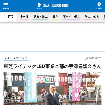
37°C
食べる
見る・遊ぶ
買う
暮らす・働く
学ぶ・知る
フォトフラッシュ
2012.07.03
東芝ライテックLED事業本部の宇津巻隆久さん