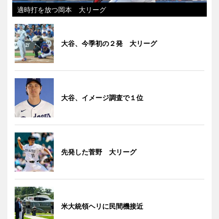
適時打を放つ岡本 大リーグ
大谷、今季初の２発 大リーグ
大谷、イメージ調査で１位
先発した菅野 大リーグ
米大統領ヘリに民間機接近