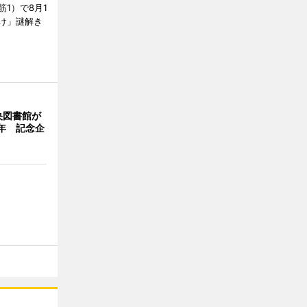
1）で8月1
け」謎解き
央図書館が
年 記念企