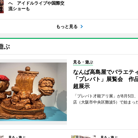
へ アイドルライブや国際交
流ショーも
もっと見る
遊ぶ
見る・遊ぶ
なんば高島屋でバラエテ
「プレバト」展覧会 作品
超展示
「プレバト才能アリ展」が8月5日
店（大阪市中央区難波5）で始まっ
見る・遊ぶ
見る・遊ぶ