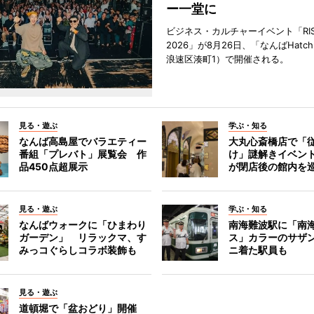
ー一堂に
ビジネス・カルチャーイベント「RISE 
2026」が8月26日、「なんばHat
浪速区湊町1）で開催される。
見る・遊ぶ
学ぶ・知る
なんば高島屋でバラエティー
大丸心斎橋店で「
番組「プレバト」展覧会 作
け」謎解きイベント
品450点超展示
が閉店後の館内を
見る・遊ぶ
学ぶ・知る
なんばウォークに「ひまわり
南海難波駅に「南
ガーデン」 リラックマ、す
ス」カラーのサザ
みっコぐらしコラボ装飾も
ニ着た駅員も
見る・遊ぶ
道頓堀で「盆おどり」開催