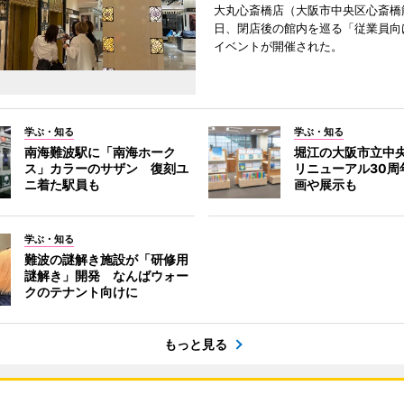
大丸心斎橋店（大阪市中央区心斎橋筋
日、閉店後の館内を巡る「従業員向
イベントが開催された。
学ぶ・知る
学ぶ・知る
南海難波駅に「南海ホーク
堀江の大阪市立中
ス」カラーのサザン 復刻ユ
リニューアル30周
ニ着た駅員も
画や展示も
学ぶ・知る
難波の謎解き施設が「研修用
謎解き」開発 なんばウォー
クのテナント向けに
もっと見る