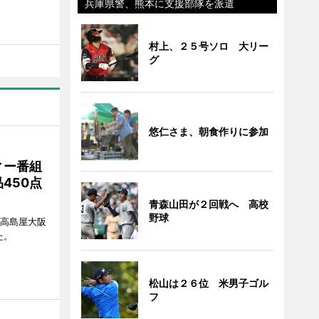
兵庫県警、熊本に支援部隊を派遣
村上、２５号ソロ 大リー
グ
悠仁さま、朝食作りに参加
ィー番組
450点
青森山田が２回戦へ 高校
野球
、高島屋大阪
た。
松山は２６位 米男子ゴル
フ