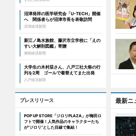
沼津発祥の医学研究会「U-TECH」開催
へ 関係者らが沼津市長を表敬訪問
沼津経済新聞
新江ノ島水族館、藤沢市立学校に「えの
すい大解剖図鑑」寄贈
湘南経済新聞
大学生の木村栞さん、八戸三社大祭の行
列を2周 ゴールで着替えてまた出発
八戸経済新聞
プレスリリース
最新ニ
POP UP STORE「ジロリPLAZA」が梅田ロ
フトで開催！人気作品のキャラクターたち
が“ジロリ”とした目線で集結！