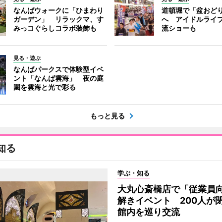
なんばウォークに「ひまわり
道頓堀で「盆おど
ガーデン」 リラックマ、す
へ アイドルライ
みっコぐらしコラボ装飾も
流ショーも
見る・遊ぶ
なんばパークスで体験型イベ
ント「なんば雲海」 夜の庭
園を雲海と光で彩る
もっと見る
知る
学ぶ・知る
大丸心斎橋店で「従業員
解きイベント 200人が
館内を巡り交流