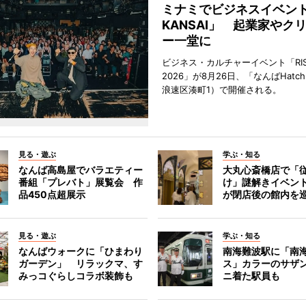
ミナミでビジネスイベント「
KANSAI」 起業家やク
ー一堂に
ビジネス・カルチャーイベント「RISE 
2026」が8月26日、「なんばHat
浪速区湊町1）で開催される。
見る・遊ぶ
学ぶ・知る
なんば高島屋でバラエティー
大丸心斎橋店で「
番組「プレバト」展覧会 作
け」謎解きイベント
品450点超展示
が閉店後の館内を
見る・遊ぶ
学ぶ・知る
なんばウォークに「ひまわり
南海難波駅に「南
ガーデン」 リラックマ、す
ス」カラーのサザ
みっコぐらしコラボ装飾も
ニ着た駅員も