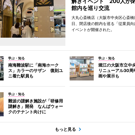
解きイベント 200人が
館内を巡り交流
大丸心斎橋店（大阪市中央区心斎橋筋
日、閉店後の館内を巡る「従業員向
イベントが開催された。
学ぶ・知る
学ぶ・知る
南海難波駅に「南海ホーク
堀江の大阪市立中
ス」カラーのサザン 復刻ユ
リニューアル30周
ニ着た駅員も
画や展示も
学ぶ・知る
難波の謎解き施設が「研修用
謎解き」開発 なんばウォー
クのテナント向けに
もっと見る