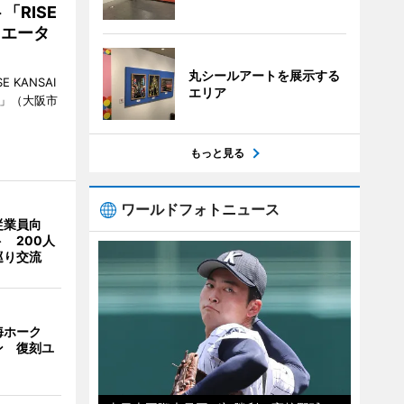
RISE
リエータ
丸シールアートを展示する
KANSAI
エリア
ch」（大阪市
もっと見る
ワールドフォトニュース
従業員向
 200人
巡り交流
海ホーク
ン 復刻ユ