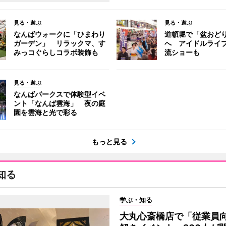
見る・遊ぶ
見る・遊ぶ
なんばウォークに「ひまわり
道頓堀で「盆おど
ガーデン」 リラックマ、す
へ アイドルライ
みっコぐらしコラボ装飾も
流ショーも
見る・遊ぶ
なんばパークスで体験型イベ
ント「なんば雲海」 夜の庭
園を雲海と光で彩る
もっと見る
知る
学ぶ・知る
大丸心斎橋店で「従業員