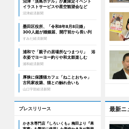
沼津「淡島ホテル」が夏限定イベント
イラストサービスや星空観望会など
沼津経済新聞
墨田区役所、「令和8年8月8日婚」
300人超が婚姻届、開庁前から長い列
すみだ経済新聞
浦和で「親子の居場所なつまつり」 浴
衣姿でヨーヨー釣りや和太鼓楽しむ
浦和経済新聞
厚狭に保護猫カフェ「ねことおちゃ」
古民家改築、猫との触れ合いも
山口宇部経済新聞
プレスリリース
最新ニ
かき氷専門店『しろいくも』梅田より『果
実蜜』を贅沢に使用した新作かき氷が新登