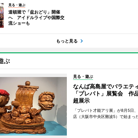
見る・遊ぶ
道頓堀で「盆おどり」開催
へ アイドルライブや国際交
流ショーも
もっと見る
遊ぶ
見る・遊ぶ
なんば高島屋でバラエテ
「プレバト」展覧会 作品
超展示
「プレバト才能アリ展」が8月5日
店（大阪市中央区難波5）で始まっ