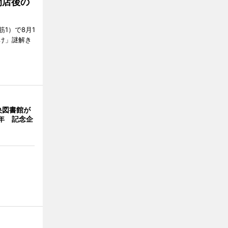
閉店後の
1）で8月1
け」謎解き
央図書館が
年 記念企