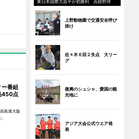
東日本国際大昌平が初勝利 高校野球
上野動物園で交通安全呼び
掛け
佐々木６回２失点 大リー
グ
ィー番組
復興のシュシャ、愛国の観
450点
光地に
、高島屋大阪
た。
アジア大会公式ウエア発
表