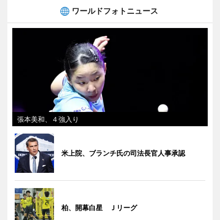
ワールドフォトニュース
張本美和、４強入り
米上院、ブランチ氏の司法長官人事承認
柏、開幕白星 Ｊリーグ