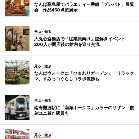
なんば高島屋でバラエティー番組「プレバト」展覧
会 作品450点超展示
学ぶ・知る
大丸心斎橋店で「従業員向け」謎解きイベント
200人が閉店後の館内を巡り交流
見る・遊ぶ
なんばウォークに「ひまわりガーデン」 リラック
マ、すみっコぐらしコラボ装飾も
学ぶ・知る
南海難波駅に「南海ホークス」カラーのサザン 復
刻ユニ着た駅員も
見る・遊ぶ