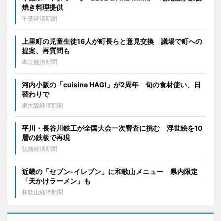
焼き料理提供
千葉経済新聞
上里町の児童生徒16人が町長らと意見交換 議場で町への
提案、再質問も
本庄経済新聞
河内小阪の「cuisine HAGI」が2周年 旬の食材使い、日
替わりで
東大阪経済新聞
平川・長谷川鉄工が全国大会一次審査に挑む 浮世絵を10
層の鉄板で再現
弘前経済新聞
近畿の「セブン-イレブン」に和歌山メニュー 県内限定
「天かけラーメン」も
和歌山経済新聞