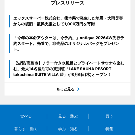
プレスリリース
エックスサーバー株式会社、熊本県で発生した地震・大雨災害
からの復旧・復興支援として1,000万円を寄附
「今年の本命アウターは、今予約。」antiqua 2026AW先行予
約スタート。先着で、非売品のオリジナルバッグをプレゼン
ト。
【滋賀/高島市】チラー付き水風呂とプライベートサウナを楽し
む。最大14名宿泊可の貸別荘「LAKE SAUNA RESORT
takashima SUITE VILLA 碧」が8月6日(木)オープン！
もっと見る
食べる
見る・遊ぶ
買う
暮らす・働く
学ぶ・知る
特集