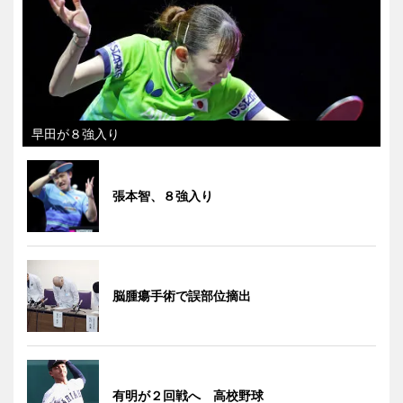
早田が８強入り
張本智、８強入り
脳腫瘍手術で誤部位摘出
有明が２回戦へ 高校野球