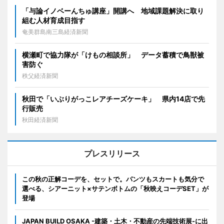
「与論イノベーんちゅ講座」開講へ 地域課題解決に取り
組む人材育成目指す
奄美群島南三島経済新聞
横瀬町で協力隊が「けもの相談所」 データ蓄積で鳥獣被
害防ぐ
秩父経済新聞
秋田で「いぶりがっこレアチーズケーキ」 県内14店で先
行販売
秋田経済新聞
プレスリリース
この秋の正解コーデを、セットで。パンツもスカートも気分で
選べる、シアーニット×サテンボトムの「秋映えコーデSET」が
登場
JAPAN BUILD OSAKA -建築・土木・不動産の先端技術展-に出