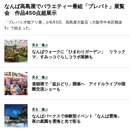
なんば高島屋でバラエティー番組「プレバト」展覧
会 作品450点超展示
「プレバト才能アリ展」が8月5日、高島屋大阪店（大阪市中央区難波
5）で始まった。
見る・遊ぶ
なんばウォークに「ひまわりガーデン」 リラック
マ、すみっコぐらしコラボ装飾も
見る・遊ぶ
道頓堀で「盆おどり」開催へ アイドルライブや国
際交流ショーも
見る・遊ぶ
なんばパークスで体験型イベント「なんば雲海」
夜の庭園を雲海と光で彩る