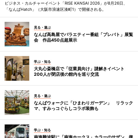
ビジネス・カルチャーイベント「RISE KANSAI 2026」が8月26日、
「なんばHatch」（大阪市浪速区湊町1）で開催される。
見る・遊ぶ
なんば高島屋でバラエティー番組「プレバト」展覧
会 作品450点超展示
学ぶ・知る
大丸心斎橋店で「従業員向け」謎解きイベント
200人が閉店後の館内を巡り交流
見る・遊ぶ
なんばウォークに「ひまわりガーデン」 リラック
マ、すみっコぐらしコラボ装飾も
学ぶ・知る
南海難波駅に「南海ホークス」カラーのサザン 復