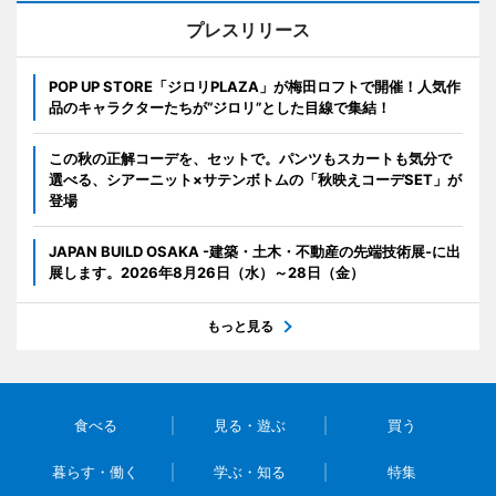
プレスリリース
POP UP STORE「ジロリPLAZA」が梅田ロフトで開催！人気作
品のキャラクターたちが“ジロリ”とした目線で集結！
この秋の正解コーデを、セットで。パンツもスカートも気分で
選べる、シアーニット×サテンボトムの「秋映えコーデSET」が
登場
JAPAN BUILD OSAKA -建築・土木・不動産の先端技術展-に出
展します。2026年8月26日（水）～28日（金）
もっと見る
食べる
見る・遊ぶ
買う
暮らす・働く
学ぶ・知る
特集