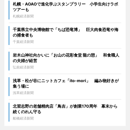
札幌・AOAOで進化学ぶスタンプラリー 小学生向けラボ
ツアーも
札幌経済新聞
千葉県立中央博物館で「ちば恐竜博」 巨大肉食恐竜や海
の捕食者も
千葉経済新聞
岩木山神社向かいに「お山の花彩食堂 龍の憩」 和食職人
の夫婦が経営
弘前経済新聞
浅草・松が谷にニットカフェ「ito-mori」 編み物好きが
集う場に
浅草経済新聞
北習志野の老舗精肉店「鳥吉」が創業170周年 幕末から
続くのれん守る
船橋経済新聞