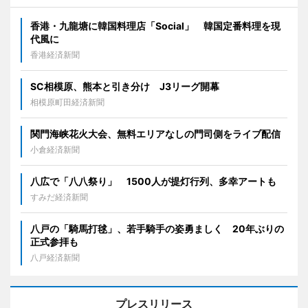
香港・九龍塘に韓国料理店「Social」 韓国定番料理を現
代風に
香港経済新聞
SC相模原、熊本と引き分け J3リーグ開幕
相模原町田経済新聞
関門海峡花火大会、無料エリアなしの門司側をライブ配信
小倉経済新聞
八広で「八八祭り」 1500人が提灯行列、多幸アートも
すみだ経済新聞
八戸の「騎馬打毬」、若手騎手の姿勇ましく 20年ぶりの
正式参拝も
八戸経済新聞
プレスリリース