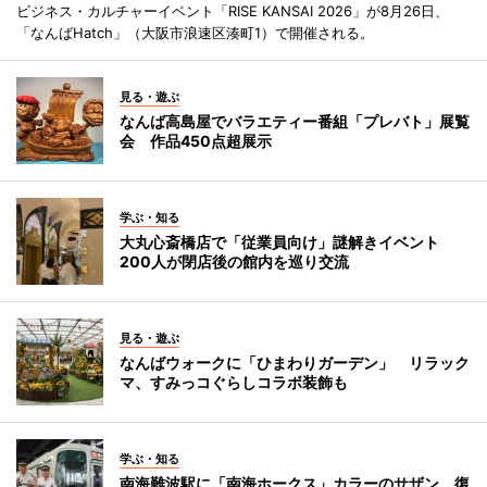
ビジネス・カルチャーイベント「RISE KANSAI 2026」が8月26日、
「なんばHatch」（大阪市浪速区湊町1）で開催される。
見る・遊ぶ
なんば高島屋でバラエティー番組「プレバト」展覧
会 作品450点超展示
学ぶ・知る
大丸心斎橋店で「従業員向け」謎解きイベント
200人が閉店後の館内を巡り交流
見る・遊ぶ
なんばウォークに「ひまわりガーデン」 リラック
マ、すみっコぐらしコラボ装飾も
学ぶ・知る
南海難波駅に「南海ホークス」カラーのサザン 復