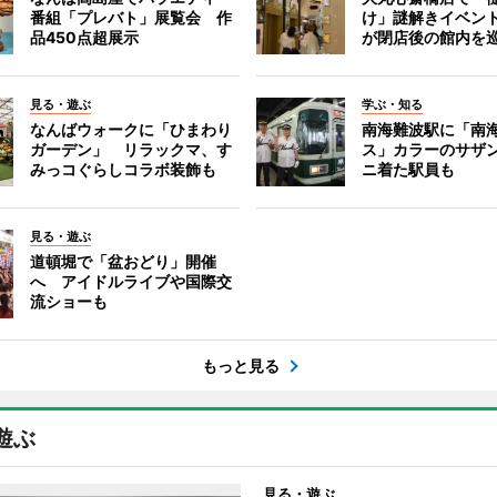
番組「プレバト」展覧会 作
け」謎解きイベント
品450点超展示
が閉店後の館内を
見る・遊ぶ
学ぶ・知る
なんばウォークに「ひまわり
南海難波駅に「南
ガーデン」 リラックマ、す
ス」カラーのサザ
みっコぐらしコラボ装飾も
ニ着た駅員も
見る・遊ぶ
道頓堀で「盆おどり」開催
へ アイドルライブや国際交
流ショーも
もっと見る
遊ぶ
見る・遊ぶ