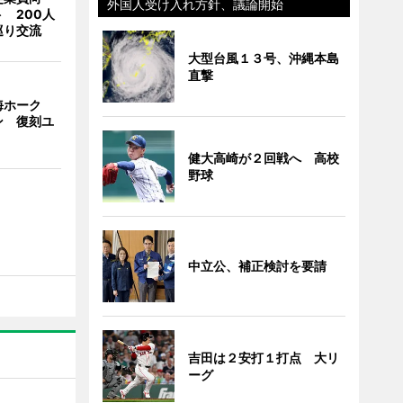
外国人受け入れ方針、議論開始
 200人
巡り交流
大型台風１３号、沖縄本島
直撃
海ホーク
ン 復刻ユ
健大高崎が２回戦へ 高校
野球
中立公、補正検討を要請
吉田は２安打１打点 大リ
ーグ