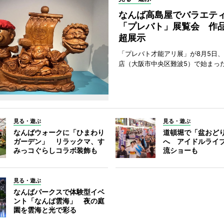
なんば高島屋でバラエテ
「プレバト」展覧会 作品
超展示
「プレバト才能アリ展」が8月5日
店（大阪市中央区難波5）で始まっ
見る・遊ぶ
見る・遊ぶ
なんばウォークに「ひまわり
道頓堀で「盆おど
ガーデン」 リラックマ、す
へ アイドルライ
みっコぐらしコラボ装飾も
流ショーも
見る・遊ぶ
なんばパークスで体験型イベ
ント「なんば雲海」 夜の庭
園を雲海と光で彩る