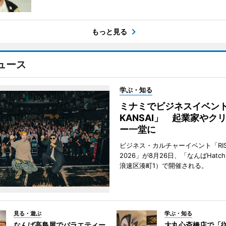
もっと見る
ュース
学ぶ・知る
ミナミでビジネスイベント「
KANSAI」 起業家やク
ー一堂に
ビジネス・カルチャーイベント「RISE 
2026」が8月26日、「なんばHat
浪速区湊町1）で開催される。
見る・遊ぶ
学ぶ・知る
なんば高島屋でバラエティー
大丸心斎橋店で「