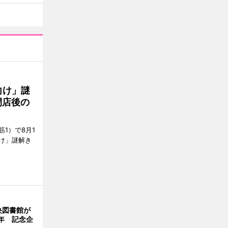
向け」謎
閉店後の
1）で8月1
け」謎解き
央図書館が
年 記念企