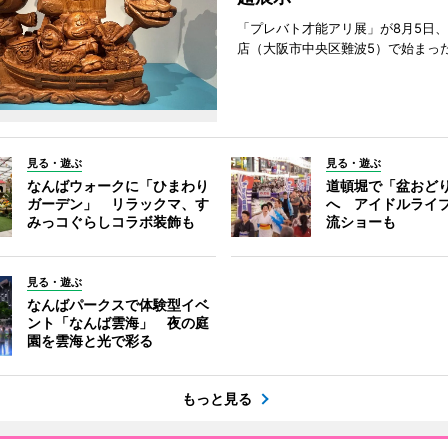
「プレバト才能アリ展」が8月5日
店（大阪市中央区難波5）で始まっ
見る・遊ぶ
見る・遊ぶ
なんばウォークに「ひまわり
道頓堀で「盆おど
ガーデン」 リラックマ、す
へ アイドルライ
みっコぐらしコラボ装飾も
流ショーも
見る・遊ぶ
なんばパークスで体験型イベ
ント「なんば雲海」 夜の庭
園を雲海と光で彩る
もっと見る