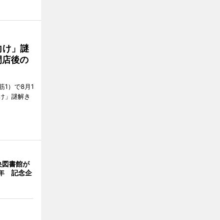
向け」謎
閉店後の
1）で8月1
け」謎解き
央図書館が
年 記念企