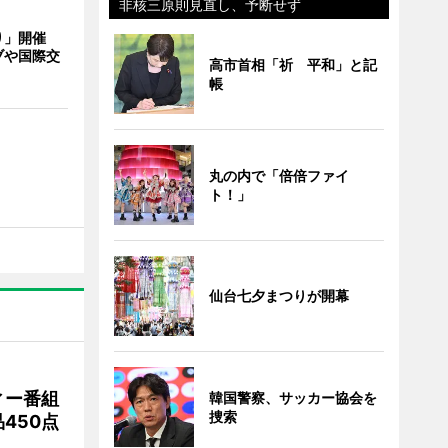
非核三原則見直し、予断せず
り」開催
ブや国際交
高市首相「祈 平和」と記
帳
丸の内で「倍倍ファイ
ト！」
仙台七夕まつりが開幕
ィー番組
韓国警察、サッカー協会を
捜索
450点