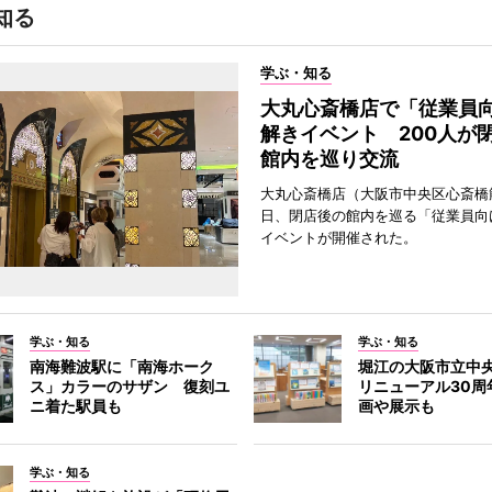
知る
学ぶ・知る
大丸心斎橋店で「従業員
解きイベント 200人が
館内を巡り交流
大丸心斎橋店（大阪市中央区心斎橋筋
日、閉店後の館内を巡る「従業員向
イベントが開催された。
学ぶ・知る
学ぶ・知る
南海難波駅に「南海ホーク
堀江の大阪市立中
ス」カラーのサザン 復刻ユ
リニューアル30周
ニ着た駅員も
画や展示も
学ぶ・知る