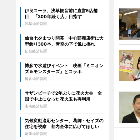
伊良コーラ、浅草観音前に直営5店舗
目 「300年続く店」目指す
浅草経済新聞
仙台七夕まつり開幕 中心部商店街に大
型飾り300本、青空の下で風に揺れ
仙台経済新聞
博多で水遊びイベント 映画「ミニオン
ズ＆モンスターズ」とコラボ
博多経済新聞
サザンビーチで2年ぶりに花火大会 全
国で中止になった花火玉も再利用
湘南経済新聞
気候変動適応センター、葛飾・セイズの
住宅を視察 都内全体に広げてほしい
葛飾経済新聞