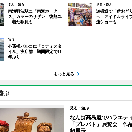
学ぶ・知る
見る・遊ぶ
南海難波駅に「南海ホーク
道頓堀で「盆おど
ス」カラーのサザン 復刻ユ
へ アイドルライ
ニ着た駅員も
流ショーも
買う
心斎橋パルコに「コナミスタ
イル」実店舗 期間限定で11
年ぶり
もっと見る
遊ぶ
見る・遊ぶ
なんば高島屋でバラエテ
「プレバト」展覧会 作品
超展示