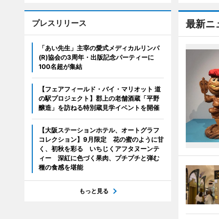
プレスリリース
最新ニ
「あい先生」主宰の愛式メディカルリンパ
(R)協会の3周年・出版記念パーティーに
100名超が集結
【フェアフィールド・バイ・マリオット 道
の駅プロジェクト】郡上の老舗酒蔵「平野
醸造」を訪ねる特別蔵見学イベントを開催
【大阪ステーションホテル、オートグラフ
コレクション】9月限定 花の蜜のように甘
く、初秋を彩る いちじくアフタヌーンテ
ィー 深紅に色づく果肉、プチプチと弾む
種の食感を堪能
もっと見る