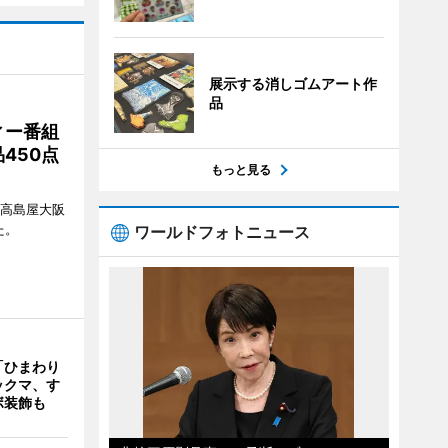
展示する消しゴムアート作
品
ィー番組
450点
もっと見る
、高島屋大阪
た。
ワールドフォトニュース
「ひまわり
ックマ、す
ボ装飾も