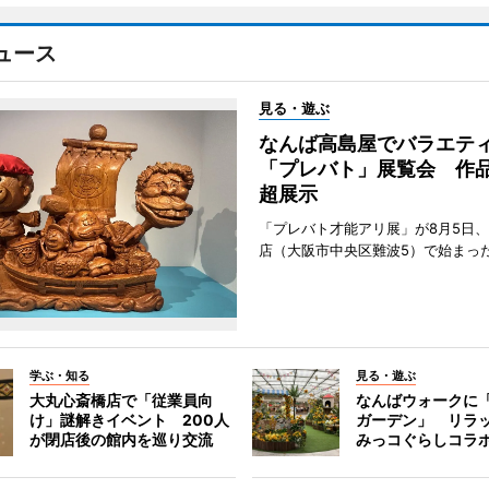
ュース
見る・遊ぶ
なんば高島屋でバラエテ
「プレバト」展覧会 作品
超展示
「プレバト才能アリ展」が8月5日
店（大阪市中央区難波5）で始まっ
学ぶ・知る
見る・遊ぶ
大丸心斎橋店で「従業員向
なんばウォークに
け」謎解きイベント 200人
ガーデン」 リラ
が閉店後の館内を巡り交流
みっコぐらしコラ