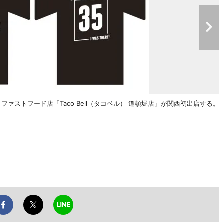
ァストフード店「Taco Bell（タコベル） 道頓堀店」が関西初出店する。