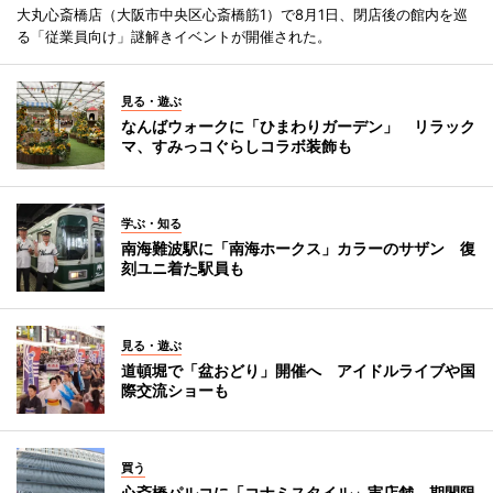
大丸心斎橋店（大阪市中央区心斎橋筋1）で8月1日、閉店後の館内を巡
る「従業員向け」謎解きイベントが開催された。
見る・遊ぶ
なんばウォークに「ひまわりガーデン」 リラック
マ、すみっコぐらしコラボ装飾も
学ぶ・知る
南海難波駅に「南海ホークス」カラーのサザン 復
刻ユニ着た駅員も
見る・遊ぶ
道頓堀で「盆おどり」開催へ アイドルライブや国
際交流ショーも
買う
心斎橋パルコに「コナミスタイル」実店舗 期間限