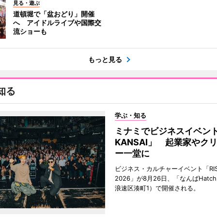
見る・遊ぶ
道頓堀で「盆おどり」開催
へ アイドルライブや国際交
流ショーも
もっと見る
知る
学ぶ・知る
ミナミでビジネスイベント「
KANSAI」 起業家やク
ー一堂に
ビジネス・カルチャーイベント「RISE 
2026」が8月26日、「なんばHat
浪速区湊町1）で開催される。