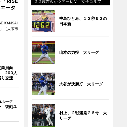
RISE
２２歳吉沢がツアー初Ｖ 女子ゴルフ
リエータ
中島ひとみ、１２秒６２の
KANSAI
日本新
ch」（大阪市
山本の力投 大リーグ
従業員向
 200人
巡り交流
大谷が決勝打 大リーグ
海ホーク
ン 復刻ユ
村上、２戦連発２６号 大
リーグ