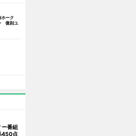
海ホーク
ン 復刻ユ
ィー番組
450点