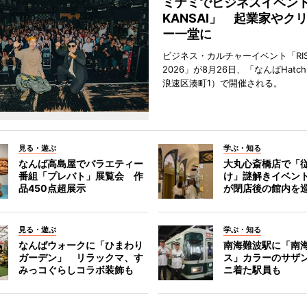
ミナミでビジネスイベント「
KANSAI」 起業家やク
ー一堂に
ビジネス・カルチャーイベント「RISE 
2026」が8月26日、「なんばHat
浪速区湊町1）で開催される。
見る・遊ぶ
学ぶ・知る
なんば高島屋でバラエティー
大丸心斎橋店で「
番組「プレバト」展覧会 作
け」謎解きイベント
品450点超展示
が閉店後の館内を
見る・遊ぶ
学ぶ・知る
なんばウォークに「ひまわり
南海難波駅に「南
ガーデン」 リラックマ、す
ス」カラーのサザ
みっコぐらしコラボ装飾も
ニ着た駅員も