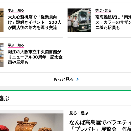
学ぶ・知る
学ぶ・知る
大丸心斎橋店で「従業員向
南海難波駅に「南
け」謎解きイベント 200人
ス」カラーのサザ
が閉店後の館内を巡り交流
ニ着た駅員も
学ぶ・知る
堀江の大阪市立中央図書館が
リニューアル30周年 記念企
画や展示も
もっと見る
遊ぶ
見る・遊ぶ
なんば高島屋でバラエテ
「プレバト」展覧会 作品