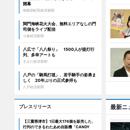
開幕
相模原町田経済新聞
関門海峡花火大会、無料エリアなしの門
司側をライブ配信
小倉経済新聞
八広で「八八祭り」 1500人が提灯行
列、多幸アートも
すみだ経済新聞
八戸の「騎馬打毬」、若手騎手の姿勇ま
しく 20年ぶりの正式参拝も
八戸経済新聞
プレスリリース
最新ニ
【三重県津市】1日最大176個を販売した、
行列のできるわたあめ自販機「CANDY